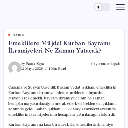
Skip
to
content
HABER
Emeklilere Müjde! Kurban Bayramı
İkramiyeleri Ne Zaman Yatacak?
Emeklilere
By
Fatma Kaya
yorumlar kapalı
Müjde!
12 Mayıs 2026
1 Min Read
Kurban
Bayramı
İkramiyeleri
Çalışma ve Sosyal Güvenlik Bakanı Vedat Işıkhan, emeklilerin
Ne
Kurban Bayramı ikramiye ödeme tarihlerini duyurdu.
Zaman
Yatacak?
Milyonlarca emekli, bayram ikramiyelerinin ne zaman
için
hesaplarına yatırılacağını merak ederken, beklenen açıklama
sonunda geldi. Bakan Işıkhan, 17-22 Mayıs tarihleri arasında
emeklilerin ikramiyelerinin hesaplara yatırılacağını bildirdi.
Kurban Bayramı’na kısa bir süre kala, emeklilerin ikramiye