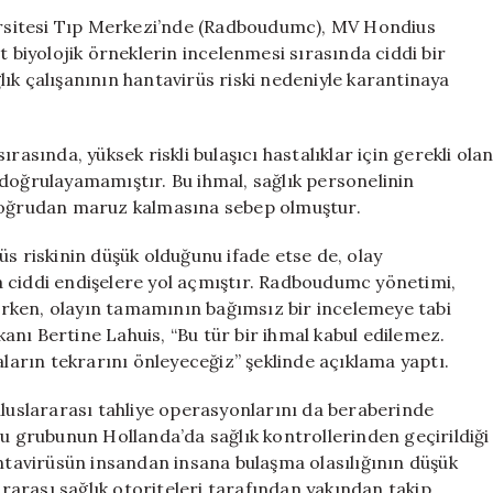
Sağlık
rsitesi Tıp Merkezi’nde (Radboudumc), MV Hondius
Çalışanı
t biyolojik örneklerin incelenmesi sırasında ciddi bir
Hantavirüs
ağlık çalışanının hantavirüs riski nedeniyle karantinaya
Riski
Nedeniyle
Karantinaya
rasında, yüksek riskli bulaşıcı hastalıklar için gerekli ola
Alındı
 doğrulayamamıştır. Bu ihmal, sağlık personelinin
için
 doğrudan maruz kalmasına sebep olmuştur.
üs riskinin düşük olduğunu ifade etse de, olay
 ciddi endişelere yol açmıştır. Radboudumc yönetimi,
rken, olayın tamamının bağımsız bir incelemeye tabi
nı Bertine Lahuis, “Bu tür bir ihmal kabul edilemez.
aların tekrarını önleyeceğiz” şeklinde açıklama yaptı.
uluslararası tahliye operasyonlarını da beraberinde
cu grubunun Hollanda’da sağlık kontrollerinden geçirildiği
antavirüsün insandan insana bulaşma olasılığının düşük
ararası sağlık otoriteleri tarafından yakından takip