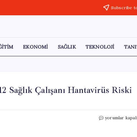
Subscribe t
ĞİTİM
EKONOMİ
SAĞLIK
TEKNOLOJİ
TANI
12 Sağlık Çalışanı Hantavirüs Riski
Hastanede
yorumlar kapal
Biyogüvenlik
İhlali:
12