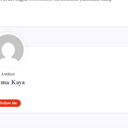
Author
tma Kaya
Follow Me