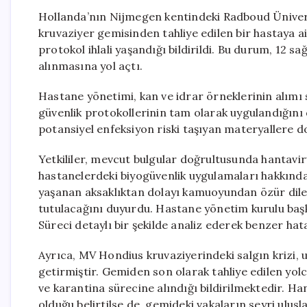
Hollanda’nın Nijmegen kentindeki Radboud Ünive
kruvaziyer gemisinden tahliye edilen bir hastaya ai
protokol ihlali yaşandığı bildirildi. Bu durum, 12 s
alınmasına yol açtı.
Hastane yönetimi, kan ve idrar örneklerinin alımı sı
güvenlik protokollerinin tam olarak uygulandığını
potansiyel enfeksiyon riski taşıyan materyallere
Yetkililer, mevcut bulgular doğrultusunda hantavir
hastanelerdeki biyogüvenlik uygulamaları hakkında
yaşanan aksaklıktan dolayı kamuoyundan özür dile
tutulacağını duyurdu. Hastane yönetim kurulu başka
Süreci detaylı bir şekilde analiz ederek benzer hat
Ayrıca, MV Hondius kruvaziyerindeki salgın krizi, 
getirmiştir. Gemiden son olarak tahliye edilen yol
ve karantina sürecine alındığı bildirilmektedir. H
olduğu belirtilse de, gemideki vakaların seyri ulusl