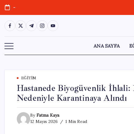
Skip
-
to
content
https://www.facebook.com/
https://twitter.com/
https://t.me/
https://www.instagram.com/
https://youtube.com/
ANA SAYFA
E
EĞITIM
Hastanede Biyogüvenlik İhlali: 
Nedeniyle Karantinaya Alındı
By
Fatma Kaya
12 Mayıs 2026
1 Min Read