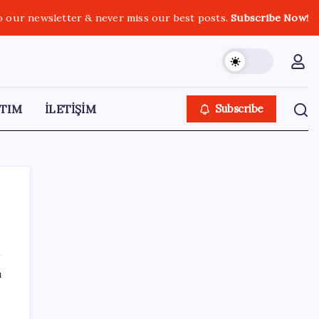
o our newsletter & never miss our best posts.
Subscribe Now!
TIM
İLETİŞİM
Subscribe
SON YAZILAR
ı
Honor Magic V6 Türkiye’de: İşte Fiyatı ve
Özellikleri