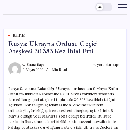
Skip
to
content
EĞITIM
Rusya: Ukrayna Ordusu Geçici
Ateşkesi 30.383 Kez İhlal Etti
Rusya:
By
Fatma Kaya
yorumlar kapalı
Ukrayna
12 Mayıs 2026
1 Min Read
Ordusu
Geçici
Ateşkesi
Rusya Savunma Bakanlığı, Ukrayna ordusunun 9 Mayıs Zafer
30.383
Günü etkinlikleri kapsamında 8-11 Mayıs tarihleri arasında
Kez
İhlal
ilan edilen geçici ateşkesi toplamda 30.383 kez ihlal ettiğini
Etti
açıkladı. Bakanlığın açıklamasında, Vladimir Putin’in
için
talimatıyla yürürlüğe giren ateşkesin başlangıç tarihinin 8
Mayıs olduğu ve 11 Mayıs’ta sona erdiği belirtildi. Bu süre
zarfında Rusya’nın askeri birliklerinin mevcut mevzilerinde
kaldığı ve ateşkese uyduğunun altı çizildi. Ukrayna güçlerinin