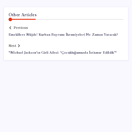
Other Articles
Previous
Emeklilere Müjde! Kurban Bayramı İkramiyeleri Ne Zaman Yatacak?
Next
“Michael Jackson’ın Gizli Ailesi: ‘Çocukluğumuzda İstismar Edildik'”
SON YAZILAR
ABD, İran bağlantılı kripto para borsasına yaptırım