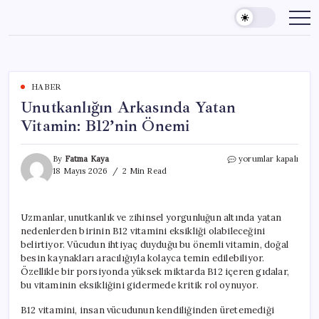
Skip
to
content
HABER
Unutkanlığın Arkasında Yatan
Vitamin: B12’nin Önemi
Unutkanlığın
By
Fatma Kaya
yorumlar kapalı
Arkasında
18 Mayıs 2026
2 Min Read
Yatan
Vitamin:
B12’nin
Uzmanlar, unutkanlık ve zihinsel yorgunluğun altında yatan
Önemi
nedenlerden birinin B12 vitamini eksikliği olabileceğini
için
belirtiyor. Vücudun ihtiyaç duyduğu bu önemli vitamin, doğal
besin kaynakları aracılığıyla kolayca temin edilebiliyor.
Özellikle bir porsiyonda yüksek miktarda B12 içeren gıdalar,
bu vitaminin eksikliğini gidermede kritik rol oynuyor.
B12 vitamini, insan vücudunun kendiliğinden üretemediği