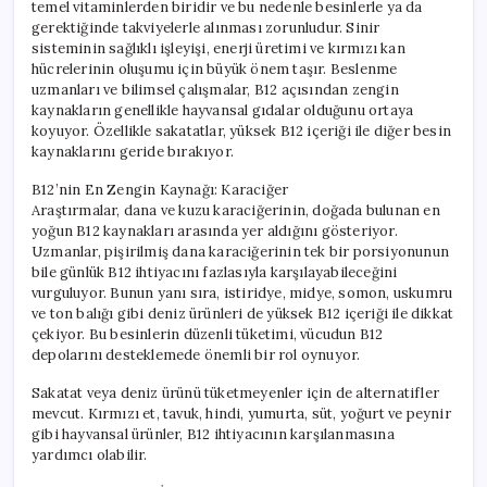
temel vitaminlerden biridir ve bu nedenle besinlerle ya da
gerektiğinde takviyelerle alınması zorunludur. Sinir
sisteminin sağlıklı işleyişi, enerji üretimi ve kırmızı kan
hücrelerinin oluşumu için büyük önem taşır. Beslenme
uzmanları ve bilimsel çalışmalar, B12 açısından zengin
kaynakların genellikle hayvansal gıdalar olduğunu ortaya
koyuyor. Özellikle sakatatlar, yüksek B12 içeriği ile diğer besin
kaynaklarını geride bırakıyor.
B12’nin En Zengin Kaynağı: Karaciğer
Araştırmalar, dana ve kuzu karaciğerinin, doğada bulunan en
yoğun B12 kaynakları arasında yer aldığını gösteriyor.
Uzmanlar, pişirilmiş dana karaciğerinin tek bir porsiyonunun
bile günlük B12 ihtiyacını fazlasıyla karşılayabileceğini
vurguluyor. Bunun yanı sıra, istiridye, midye, somon, uskumru
ve ton balığı gibi deniz ürünleri de yüksek B12 içeriği ile dikkat
çekiyor. Bu besinlerin düzenli tüketimi, vücudun B12
depolarını desteklemede önemli bir rol oynuyor.
Sakatat veya deniz ürünü tüketmeyenler için de alternatifler
mevcut. Kırmızı et, tavuk, hindi, yumurta, süt, yoğurt ve peynir
gibi hayvansal ürünler, B12 ihtiyacının karşılanmasına
yardımcı olabilir.