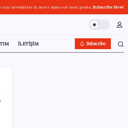
o our newsletter & never miss our best posts.
Subscribe Now!
TIM
İLETİŞİM
Subscribe
ı
SON YAZILAR
Honor Magic V6 Türkiye’de: İşte Fiyatı ve
Özellikleri