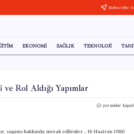
Subscribe t
ĞİTİM
EKONOMİ
SAĞLIK
TEKNOLOJİ
TANI
i ve Rol Aldığı Yapımlar
Nehir
yorumlar kapal
Erdoğan:
Hayatı,
Kariyeri
ve
tır, yaşamı hakkında merak edilenler… 16 Haziran 1980