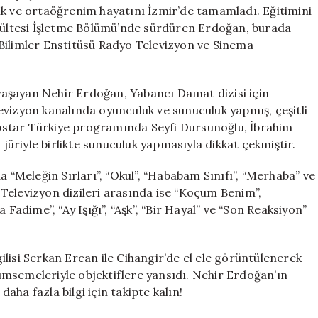
Rol
lk ve ortaöğrenim hayatını İzmir’de tamamladı. Eğitimini
Aldığı
akültesi İşletme Bölümü’nde sürdüren Erdoğan, burada
Yapımlar
Bilimler Enstitüsü Radyo Televizyon ve Sinema
için
e yaşayan Nehir Erdoğan, Yabancı Damat dizisi için
evizyon kanalında oyunculuk ve sunuculuk yapmış, çeşitli
Popstar Türkiye programında Seyfi Dursunoğlu, İbrahim
 jüriyle birlikte sunuculuk yapmasıyla dikkat çekmiştir.
a “Meleğin Sırları”, “Okul”, “Hababam Sınıfı”, “Merhaba” ve
Televizyon dizileri arasında ise “Koçum Benim”,
 Fadime”, “Ay Işığı”, “Aşk”, “Bir Hayal” ve “Son Reaksiyon”
lisi Serkan Ercan ile Cihangir’de el ele görüntülenerek
ülümsemeleriyle objektiflere yansıdı. Nehir Erdoğan’ın
daha fazla bilgi için takipte kalın!