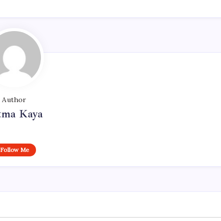
Author
tma Kaya
Follow Me