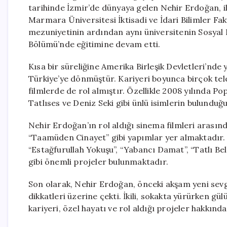
tarihinde İzmir’de dünyaya gelen Nehir Erdoğan, i
Marmara Üniversitesi İktisadi ve İdari Bilimler F
mezuniyetinin ardından aynı üniversitenin Sosyal 
Bölümü’nde eğitimine devam etti.
Kısa bir süreliğine Amerika Birleşik Devletleri’nd
Türkiye’ye dönmüştür. Kariyeri boyunca birçok tel
filmlerde de rol almıştır. Özellikle 2008 yılında 
Tatlıses ve Deniz Seki gibi ünlü isimlerin bulunduğu
Nehir Erdoğan’ın rol aldığı sinema filmleri arasınd
“Taamüden Cinayet” gibi yapımlar yer almaktadır. 
“Estağfurullah Yokuşu”, “Yabancı Damat”, “Tatlı Bela
gibi önemli projeler bulunmaktadır.
Son olarak, Nehir Erdoğan, önceki akşam yeni sevgi
dikkatleri üzerine çekti. İkili, sokakta yürürken g
kariyeri, özel hayatı ve rol aldığı projeler hakkında 