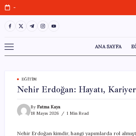
Skip
-
to
content
https://www.facebook.com/
https://twitter.com/
https://t.me/
https://www.instagram.com/
https://youtube.com/
ANA SAYFA
E
EĞITIM
Nehir Erdoğan: Hayatı, Kariyer
By
Fatma Kaya
18 Mayıs 2026
1 Min Read
Nehir Erdoğan kimdir, hangi yapımlarda rol almış