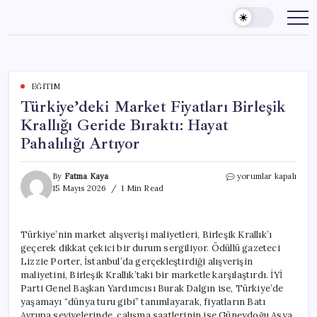
Skip
to
content
EĞITIM
Türkiye’deki Market Fiyatları Birleşik
Krallığı Geride Bıraktı: Hayat
Pahalılığı Artıyor
Türkiye’deki
By
Fatma Kaya
yorumlar kapalı
Market
15 Mayıs 2026
1 Min Read
Fiyatları
Birleşik
Krallığı
Türkiye’nin market alışverişi maliyetleri, Birleşik Krallık’ı
Geride
geçerek dikkat çekici bir durum sergiliyor. Ödüllü gazeteci
Bıraktı:
Hayat
Lizzie Porter, İstanbul’da gerçekleştirdiği alışverişin
Pahalılığı
maliyetini, Birleşik Krallık’taki bir marketle karşılaştırdı. İYİ
Artıyor
Parti Genel Başkan Yardımcısı Burak Dalgın ise, Türkiye’de
için
yaşamayı “dünya turu gibi” tanımlayarak, fiyatların Batı
Avrupa seviyelerinde, çalışma saatlerinin ise Güneydoğu Asya