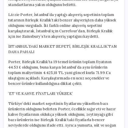
standartlarına yakın olduğunu belirtti.
Lizzie Porter, İstanbul’da yaptığı alışveriş sepetinin toplam
tutarının Birleşik Krallık’taki benzer alışverişten daha yüksek
olduğunu vurguladı. İki farklı online alışveriş sepetini
karşılaştırarak, İstanbul için Carrefour’dan, Birleşik Krallık
için ise Sainsbury’s’ten alışveriş yaptığını kaydetti.
İSTANBUL’DAKİ MARKET SEPETİ, BİRLEŞİK KRALLIK’TAN
DAHA PAHALI
Porter, Birleşik Krallık’ta 19 temel ürünün toplam fiyatının
44.53 £ olduğunu, buna karşın İstanbul’da aynı ürünlerin
toplam maliyetinin 4.425,18 TL yani güncel kurla 71.99 £’a
ulaştığını açıkladı. Karşılaştırmada en ucuz seçenekler ve
benzer ürünler kullanıldığına dikkat çekti.
‘ET VE KAHVE FİYATLARI YÜKSEK’
Türkiye’deki market sepetinin fiyatlarını yükselten bazı
ürünlerin olduğunu belirten Porter, özellikle sığır eti ve hazır
kahve fiyatlarının oldukça yüksek olduğunu, zeytinyağı gibi
bazı ürünlerin ise Birleşik Krallık’taki fiyatlarla benzer
seviyelerde olduğunu ifade etti. Ayrıca yumurta, süt ve soğan