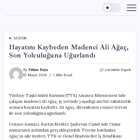
Skip
to
content
EĞITIM
Hayatını Kaybeden Madenci Ali Ağaç,
Son Yolculuğuna Uğurlandı
Hayatını
By
Fatma Kaya
yorumlar kapalı
Kaybeden
15 Mayıs 2026
1 Min Read
Madenci
Ali
Ağaç,
Türkiye Taşkömürü Kurumu (TTK) Amasra Müessesesi’nde
Son
çalışan madenci Ali Ağaç, iş yerinde yaşadığı ani bir rahatsızlık
Yolculuğuna
Uğurlandı
sonucu hayatını kaybetti. Ali Ağaç, düzenlenen cenaze töreni
için
ile son yolculuğuna uğurlandı.
Cenaze namazı, Bartın Merkez Şadırvan Camii’nde Cuma
namazının ardından gerçekleştirildi. Törene katılanlar,
Ağaç’ın aile üyeleri, TTK ve Genel Madenciler İş Sendikası