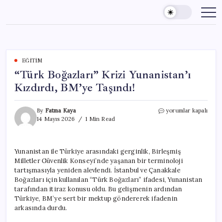
Skip
to
content
EĞITIM
“Türk Boğazları” Krizi Yunanistan’ı
Kızdırdı, BM’ye Taşındı!
“Türk
By
Fatma Kaya
yorumlar kapalı
Boğazları”
14 Mayıs 2026
1 Min Read
Krizi
Yunanistan’ı
Kızdırdı,
Yunanistan ile Türkiye arasındaki gerginlik, Birleşmiş
BM’ye
Milletler Güvenlik Konseyi’nde yaşanan bir terminoloji
Taşındı!
için
tartışmasıyla yeniden alevlendi. İstanbul ve Çanakkale
Boğazları için kullanılan “Türk Boğazları” ifadesi, Yunanistan
tarafından itiraz konusu oldu. Bu gelişmenin ardından
Türkiye, BM’ye sert bir mektup göndererek ifadenin
arkasında durdu.