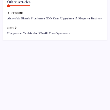
Other Articles
Previous
Alanya’da Ekmek Fiyatlarına %30 Zam! Uygulama 15 Mayıs’ta Başlıyor
Next
Uyuşturucu Tacirlerine Yönelik Dev Operasyon
SON YAZILAR
Honor Magic V6 Türkiye’de: İşte Fiyatı ve Özellikleri
Meclis’e sunuldu… TBMM Başkanı Numan