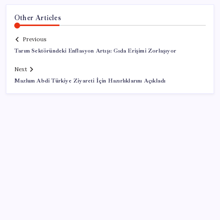
Other Articles
Previous
Tarım Sektöründeki Enflasyon Artışı: Gıda Erişimi Zorlaşıyor
Next
Mazlum Abdi Türkiye Ziyareti İçin Hazırlıklarını Açıkladı
SON YAZILAR
Honor Magic V6 Türkiye’de: İşte Fiyatı ve Özellikleri