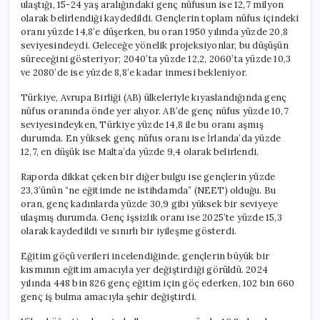
ulaştığı, 15-24 yaş aralığındaki genç nüfusun ise 12,7 milyon
olarak belirlendiği kaydedildi. Gençlerin toplam nüfus içindeki
oranı yüzde 14,8’e düşerken, bu oran 1950 yılında yüzde 20,8
seviyesindeydi. Geleceğe yönelik projeksiyonlar, bu düşüşün
süreceğini gösteriyor; 2040’ta yüzde 12,2, 2060’ta yüzde 10,3
ve 2080’de ise yüzde 8,8’e kadar inmesi bekleniyor.
Türkiye, Avrupa Birliği (AB) ülkeleriyle kıyaslandığında genç
nüfus oranında önde yer alıyor. AB’de genç nüfus yüzde 10,7
seviyesindeyken, Türkiye yüzde 14,8 ile bu oranı aşmış
durumda. En yüksek genç nüfus oranı ise İrlanda’da yüzde
12,7, en düşük ise Malta’da yüzde 9,4 olarak belirlendi.
Raporda dikkat çeken bir diğer bulgu ise gençlerin yüzde
23,3’ünün “ne eğitimde ne istihdamda” (NEET) olduğu. Bu
oran, genç kadınlarda yüzde 30,9 gibi yüksek bir seviyeye
ulaşmış durumda. Genç işsizlik oranı ise 2025’te yüzde 15,3
olarak kaydedildi ve sınırlı bir iyileşme gösterdi.
Eğitim göçü verileri incelendiğinde, gençlerin büyük bir
kısmının eğitim amacıyla yer değiştirdiği görüldü. 2024
yılında 448 bin 826 genç eğitim için göç ederken, 102 bin 660
genç iş bulma amacıyla şehir değiştirdi.