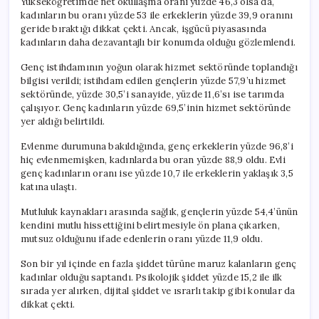
Yükseköğretimde net okullaşma oranı yüzde 46,3 olsa da,
kadınların bu oranı yüzde 53 ile erkeklerin yüzde 39,9 oranını
geride bıraktığı dikkat çekti. Ancak, işgücü piyasasında
kadınların daha dezavantajlı bir konumda olduğu gözlemlendi.
Genç istihdamının yoğun olarak hizmet sektöründe toplandığı
bilgisi verildi; istihdam edilen gençlerin yüzde 57,9’u hizmet
sektöründe, yüzde 30,5’i sanayide, yüzde 11,6’sı ise tarımda
çalışıyor. Genç kadınların yüzde 69,5’inin hizmet sektöründe
yer aldığı belirtildi.
Evlenme durumuna bakıldığında, genç erkeklerin yüzde 96,8’i
hiç evlenmemişken, kadınlarda bu oran yüzde 88,9 oldu. Evli
genç kadınların oranı ise yüzde 10,7 ile erkeklerin yaklaşık 3,5
katına ulaştı.
Mutluluk kaynakları arasında sağlık, gençlerin yüzde 54,4’ünün
kendini mutlu hissettiğini belirtmesiyle ön plana çıkarken,
mutsuz olduğunu ifade edenlerin oranı yüzde 11,9 oldu.
Son bir yıl içinde en fazla şiddet türüne maruz kalanların genç
kadınlar olduğu saptandı. Psikolojik şiddet yüzde 15,2 ile ilk
sırada yer alırken, dijital şiddet ve ısrarlı takip gibi konular da
dikkat çekti.