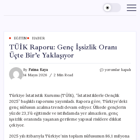
Skip
to
content
EĞITIM
HABER
TÜİK Raporu: Genç İşsizlik Oranı
Üçte Bir’e Yaklaşıyor
TÜİK
By
Fatma Kaya
yorumlar kapalı
Raporu:
14 Mayıs 2026
2 Min Read
Genç
İşsizlik
Oranı
Türkiye İstatistik Kurumu (TÜİK), “İstatistiklerle Gençlik
Üçte
2025” başlıklı raporunu yayımladı. Rapora göre, Türkiye’deki
Bir’e
Yaklaşıyor
genç nüfusun azalma trendi devam ediyor. Ülkede gençlerin
için
yüzde 23,3’ü eğitimde ve istihdamda yer almazken, genç
işsizlik oranında yaşanan gerileme yapısal risklere dikkat
çekiyor.
2025 yılı itibarıyla Türkiye’nin toplam nüfusunun 86,1 milyona