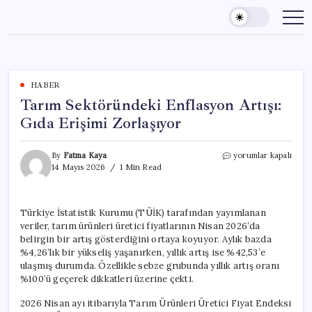
Skip
to
content
HABER
Tarım Sektöründeki Enflasyon Artışı:
Gıda Erişimi Zorlaşıyor
Tarım
By
Fatma Kaya
yorumlar kapalı
Sektöründeki
14 Mayıs 2026
1 Min Read
Enflasyon
Artışı:
Gıda
Türkiye İstatistik Kurumu (TÜİK) tarafından yayımlanan
Erişimi
veriler, tarım ürünleri üretici fiyatlarının Nisan 2026’da
Zorlaşıyor
için
belirgin bir artış gösterdiğini ortaya koyuyor. Aylık bazda
%4,26’lık bir yükseliş yaşanırken, yıllık artış ise %42,53’e
ulaşmış durumda. Özellikle sebze grubunda yıllık artış oranı
%100’ü geçerek dikkatleri üzerine çekti.
2026 Nisan ayı itibarıyla Tarım Ürünleri Üretici Fiyat Endeksi