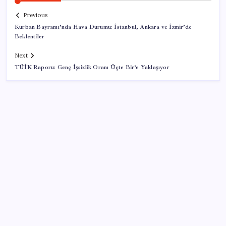
Previous
Kurban Bayramı’nda Hava Durumu: İstanbul, Ankara ve İzmir’de
Beklentiler
Next
TÜİK Raporu: Genç İşsizlik Oranı Üçte Bir’e Yaklaşıyor
SON YAZILAR
Meclis’e sunuldu… TBMM Başkanı Numan
Kurtulmuş’tan ‘çerçeve yasa’ açıklaması: ‘Türkiye’nin
iç kalesini tahkim edecek’