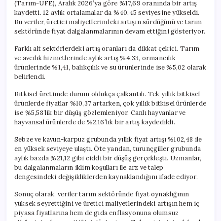
(Tarım-ÜFE), Aralık 2026’ya göre %17,69 oranında bir artış
kaydetti. 12 aylık ortalamalar da %40,45 seviyesine yükseldi.
Bu veriler, üretici maliyetlerindeki artışın sürdüğünü ve tarım
sektöründe fiyat dalgalanmalarının devam ettiğini gösteriyor.
Farklı alt sektörlerdeki artış oranları da dikkat çekici. Tarım
ve avcılık hizmetlerinde aylık artış %4,33, ormancılık
ürünlerinde %1,41, balıkçılık ve su ürünlerinde ise %5,02 olarak
belirlendi.
Bitkisel üretimde durum oldukça çalkantılı. Tek yıllık bitkisel
ürünlerde fiyatlar %10,37 artarken, çok yıllık bitkisel ürünlerde
ise %5,58’lik bir düşüş gözlemleniyor. Canlı hayvanlar ve
hayvansal ürünlerde de %2,16’lık bir artış kaydedildi.
Sebze ve kavun-karpuz grubunda yıllık fiyat artışı %102,48 ile
en yüksek seviyeye ulaştı. Öte yandan, turunçgiller grubunda
aylık bazda %21,12 gibi ciddi bir düşüş gerçekleşti. Uzmanlar,
bu dalgalanmaların iklim koşulları ile arz ve talep
dengesindeki değişikliklerden kaynaklandığını ifade ediyor.
Sonuç olarak, veriler tarım sektöründe fiyat oynaklığının
yüksek seyrettiğini ve üretici maliyetlerindeki artışın hem iç
piyasa fiyatlarına hem de gıda enflasyonuna olumsuz