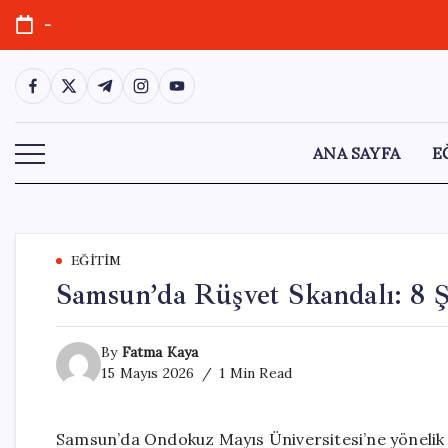
Skip
-
to
content
https://www.facebook.com/
https://twitter.com/
https://t.me/
https://www.instagram.com/
https://youtube.com/
ANA SAYFA
E
EĞITIM
Samsun’da Rüşvet Skandalı: 8 Ş
By
Fatma Kaya
15 Mayıs 2026
1 Min Read
Samsun’da Ondokuz Mayıs Üniversitesi’ne yönelik 