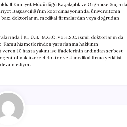
Adliyeye
edildi. İl Emniyet Müdürlüğü Kaçakçılık ve Organize Suçlarl
Sevk
yet Başsavcılığı’nın koordinasyonunda, üniversitenin
Edildi
 bazı doktorların, medikal firmalardan veya doğrudan
için
arında İ.K., Ü.B., M.G.Ö. ve H.S.C. isimli doktorların da
ık’ ve ‘Kamu hizmetlerinden yararlanma hakkının
t veren 10 hasta yakını ise ifadelerinin ardından serbest
doçent olmak üzere 4 doktor ve 4 medikal firma yetkilisi,
a devam ediyor.