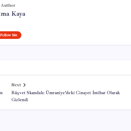
Author
tma Kaya
Follow Me
Next
em
Rüşvet Skandalı: Ümraniye’deki Cinayet İntihar Olarak
Gizlendi