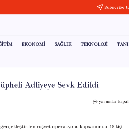
Subscribe t
ĞİTİM
EKONOMİ
SAĞLIK
TEKNOLOJİ
TANI
üpheli Adliyeye Sevk Edildi
Samsun’da
yorumlar kapal
Rüşvet
Skandalı:
8
Şüpheli
gerçekleştirilen rüşvet operasyonu kapsamında, 18 kişi