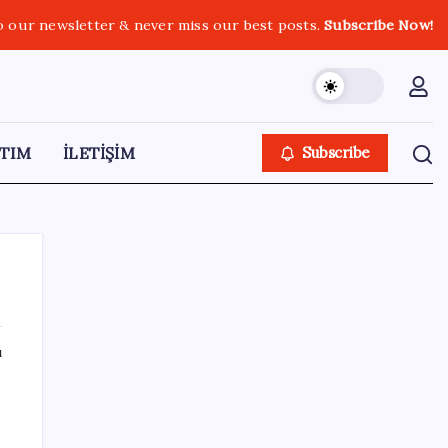
o our newsletter & never miss our best posts.
Subscribe Now!
TIM
İLETİŞİM
Subscribe
ı
SON YAZILAR
Honor Magic V6 Türkiye’de: İşte Fiyatı ve
Özellikleri