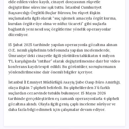
elde edilen video kaydı, cinayet dosyasının rüşvetle
değiştirilme sürecine ışık tuttu. İstanbul Cumhuriyet
Başsavcılığı Örgütlü Suçlar Bürosu, bu rüşvet ilişkin
suçlamalarla ilgili olarak “suç işlemek amacıyla örgüt kurma,
kurulan örgüte üye olma ve nüfuz ticareti” gibi suçlarla
bağlantılı yeni nesil suç örgütlerine yönelik operasyonlar
düzenliyor.
15 Şubat 2025 tarihinde yapılan operasyonla gözaltına alınan
O.E. isimli şüphelinin telefonunda yapılan incelemelerde,
Ümraniye’deki cinayetle ilgili yürütülen tahkikatın 4 milyon
TL karşılığında “intihar” olarak değiştirilmesine dair bir video
konferans kaydı tespit edildi. Bu görüntüler, soruşturmanın
yönlendirilmesine dair önemli bilgiler içeriyor.
İstanbul İl Emniyet Müdürlüğü Asayiş Şube Gasp Büro Amirliği,
olaya ilişkin 7 şüpheli belirledi. Bu şüphelilerden 3’ü farklı
suçlardan cezaevinde tutuklu bulunuyor. 15 Mayıs 2026
tarihinde gerçekleştirilen eş zamanlı operasyonlarla 4 şüpheli
gözaltına alındı. Olayla ilgili geniş çaplı inceleme sürüyor ve
daha fazla bilgi edinmek için çalışmalar devam ediyor.