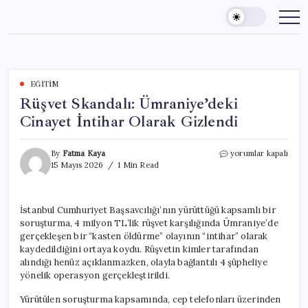
Skip
to
content
EĞITIM
Rüşvet Skandalı: Ümraniye’deki
Cinayet İntihar Olarak Gizlendi
Rüşvet
By
Fatma Kaya
yorumlar kapalı
Skandalı:
15 Mayıs 2026
1 Min Read
Ümraniye’deki
Cinayet
İntihar
İstanbul Cumhuriyet Başsavcılığı’nın yürüttüğü kapsamlı bir
Olarak
soruşturma, 4 milyon TL’lik rüşvet karşılığında Ümraniye’de
Gizlendi
için
gerçekleşen bir “kasten öldürme” olayının “intihar” olarak
kaydedildiğini ortaya koydu. Rüşvetin kimler tarafından
alındığı henüz açıklanmazken, olayla bağlantılı 4 şüpheliye
yönelik operasyon gerçekleştirildi.
Yürütülen soruşturma kapsamında, cep telefonları üzerinden