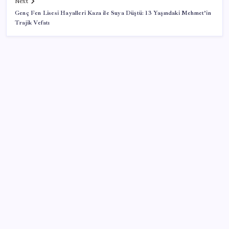
Next
Genç Fen Lisesi Hayalleri Kaza ile Suya Düştü: 13 Yaşındaki Mehmet’in
Trajik Vefatı
SON YAZILAR
Meclis’e sunuldu… TBMM Başkanı Numan
Kurtulmuş’tan ‘çerçeve yasa’ açıklaması: ‘Türkiye’nin
iç kalesini tahkim edecek’
Gençler iş hayatında en çok neye dikkat ediyor?
Beyaz eşya ihracatı ve satışlarında daralma sürüyor
Trump’tan Gazze açıklaması: Hamas silah bırakacak,