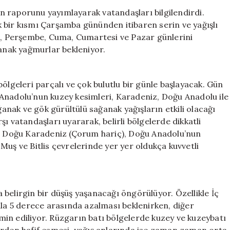
Uyarısı:
 raporunu yayımlayarak vatandaşları bilgilendirdi.
Çarşamba’dan
 bir kısmı Çarşamba gününden itibaren serin ve yağışlı
İtibaren
ba, Perşembe, Cuma, Cumartesi ve Pazar günlerini
Etkili
ğanak yağmurlar bekleniyor.
Olacak
için
ölgeleri parçalı ve çok bulutlu bir günle başlayacak. Gün
Anadolu’nun kuzey kesimleri, Karadeniz, Doğu Anadolu ile
nak ve gök gürültülü sağanak yağışların etkili olacağı
rşı vatandaşları uyararak, belirli bölgelerde dikkatli
ve Doğu Karadeniz (Çorum hariç), Doğu Anadolu’nun
Muş ve Bitlis çevrelerinde yer yer oldukça kuvvetli
da belirgin bir düşüş yaşanacağı öngörülüyor. Özellikle İç
ila 5 derece arasında azalması beklenirken, diğer
in ediliyor. Rüzgarın batı bölgelerde kuzey ve kuzeybatı