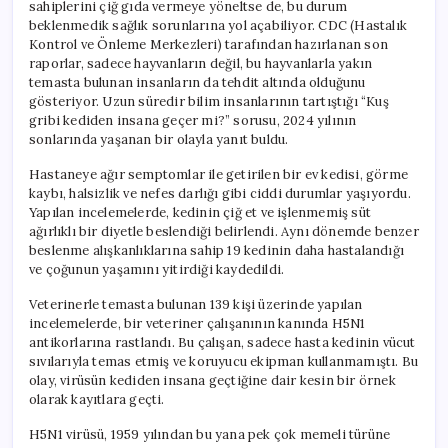
sahiplerini çiğ gıda vermeye yöneltse de, bu durum
beklenmedik sağlık sorunlarına yol açabiliyor. CDC (Hastalık
Kontrol ve Önleme Merkezleri) tarafından hazırlanan son
raporlar, sadece hayvanların değil, bu hayvanlarla yakın
temasta bulunan insanların da tehdit altında olduğunu
gösteriyor. Uzun süredir bilim insanlarının tartıştığı “Kuş
gribi kediden insana geçer mi?” sorusu, 2024 yılının
sonlarında yaşanan bir olayla yanıt buldu.
Hastaneye ağır semptomlar ile getirilen bir ev kedisi, görme
kaybı, halsizlik ve nefes darlığı gibi ciddi durumlar yaşıyordu.
Yapılan incelemelerde, kedinin çiğ et ve işlenmemiş süt
ağırlıklı bir diyetle beslendiği belirlendi. Aynı dönemde benzer
beslenme alışkanlıklarına sahip 19 kedinin daha hastalandığı
ve çoğunun yaşamını yitirdiği kaydedildi.
Veterinerle temasta bulunan 139 kişi üzerinde yapılan
incelemelerde, bir veteriner çalışanının kanında H5N1
antikorlarına rastlandı. Bu çalışan, sadece hasta kedinin vücut
sıvılarıyla temas etmiş ve koruyucu ekipman kullanmamıştı. Bu
olay, virüsün kediden insana geçtiğine dair kesin bir örnek
olarak kayıtlara geçti.
H5N1 virüsü, 1959 yılından bu yana pek çok memeli türüne