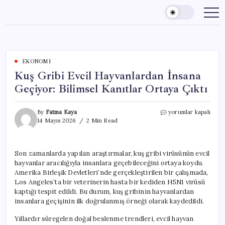
Skip
to
content
EKONOMI
Kuş Gribi Evcil Hayvanlardan İnsana
Geçiyor: Bilimsel Kanıtlar Ortaya Çıktı
Kuş
By
Fatma Kaya
yorumlar kapalı
Gribi
14 Mayıs 2026
2 Min Read
Evcil
Hayvanlardan
İnsana
Son zamanlarda yapılan araştırmalar, kuş gribi virüsünün evcil
Geçiyor:
hayvanlar aracılığıyla insanlara geçebileceğini ortaya koydu.
Bilimsel
Kanıtlar
Amerika Birleşik Devletleri’nde gerçekleştirilen bir çalışmada,
Ortaya
Los Angeles’ta bir veterinerin hasta bir kediden H5N1 virüsü
Çıktı
kaptığı tespit edildi. Bu durum, kuş gribinin hayvanlardan
için
insanlara geçişinin ilk doğrulanmış örneği olarak kaydedildi.
Yıllardır süregelen doğal beslenme trendleri, evcil hayvan