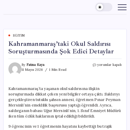
Skip
to
content
EĞITIM
Kahramanmaraş’taki Okul Saldırısı
Soruşturmasında Şok Edici Detaylar
Kahramanmaraş’taki
By
Fatma Kaya
yorumlar kapalı
Okul
11 Mayıs 2026
1 Min Read
Saldırısı
Soruşturmasında
Şok
Kahramanmaraş’ta yaşanan okul saldırısına ilişkin
Edici
soruşturmada dikkat çeken yeni bilgiler ortaya çıktı. Saldırıyı
Detaylar
için
gerçekleştiren tutuklu şahsın annesi, öğretmen Pınar Peyman
Mersinli’nin emeklilik başvurusu yaptığı öğrenildi. Ayrıca,
saldırganın babası Uğur Mersinli’nin, 1. Sınıf Emniyet Müdürü
iken tüm özlük haklarının iptal edildiği bildirildi.
9 öğrencinin ve 1 öğretmenin hayatını kaybettiği bu trajik