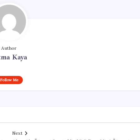
Author
tma Kaya
Follow Me
Next