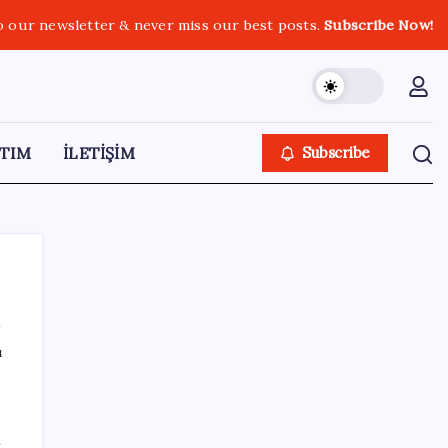
o our newsletter & never miss our best posts.
Subscribe Now!
TIM
İLETİŞİM
Subscribe
ı
SON YAZILAR
ABD ile ticaret gerilimine rağmen artış: Çin
l
malları tüm dünyayı sarıyor