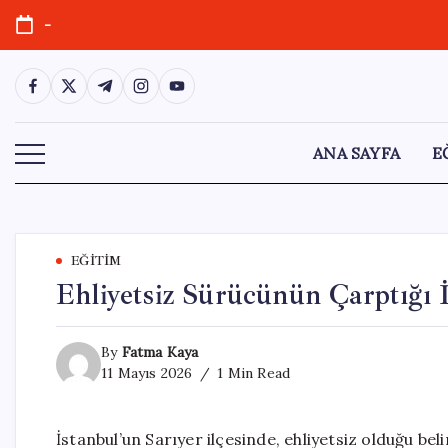
Skip
-
to
content
https://www.facebook.com/
https://twitter.com/
https://t.me/
https://www.instagram.com/
https://youtube.com/
ANA SAYFA
E
EĞITIM
Ehliyetsiz Sürücünün Çarptığı İ
By
Fatma Kaya
11 Mayıs 2026
1 Min Read
İstanbul’un Sarıyer ilçesinde, ehliyetsiz olduğu be