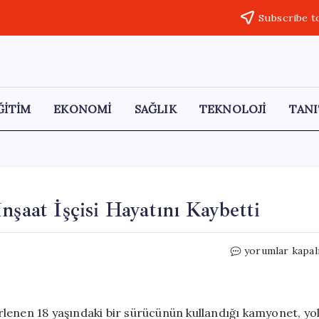
Subscribe t
ĞİTİM
EKONOMİ
SAĞLIK
TEKNOLOJİ
TANI
nşaat İşçisi Hayatını Kaybetti
Ehliyetsiz
yorumlar kapal
Sürücünün
Çarptığı
İnşaat
İşçisi
lirlenen 18 yaşındaki bir sürücünün kullandığı kamyonet, yo