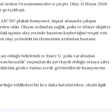
Hayatını
çisi Arslan Orazmammedov’a çarptı. Olay, 11 Mayıs 2026
Kaybetti
 gerçekleşti.
için
AJC 567 plakalı kamyonet, inşaat alanında çalışan
 oldu. Olayın ardından sağlık, polis ve itfaiye ekipleri
aki işçinin olay yerinde hayatını kaybettiğini tespit etti.
 olay yerindeki incelemesinin ardından hastane
iz olduğu belirlendi ve Emre U. polis tarafından
tan hırsızlık” suçundan iki ayrı kaydı olduğu ortaya çıktı.
şiddetini gözler önüne serdi; görüntülerde kamyonetin
rduğu tehlikeleri bir kez daha hatırlatırken, olayla ilgili