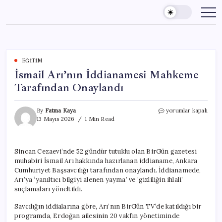
Skip
to
content
EĞITIM
İsmail Arı’nın İddianamesi Mahkeme
Tarafından Onaylandı
İsmail
By
Fatma Kaya
yorumlar kapalı
Arı’nın
13 Mayıs 2026
1 Min Read
İddianamesi
Mahkeme
Tarafından
Sincan Cezaevi’nde 52 gündür tutuklu olan BirGün gazetesi
Onaylandı
muhabiri İsmail Arı hakkında hazırlanan iddianame, Ankara
için
Cumhuriyet Başsavcılığı tarafından onaylandı. İddianamede,
Arı’ya ‘yanıltıcı bilgiyi alenen yayma’ ve ‘gizliliğin ihlali’
suçlamaları yöneltildi.
Savcılığın iddialarına göre, Arı’nın BirGün TV’de katıldığı bir
programda, Erdoğan ailesinin 20 vakfın yönetiminde