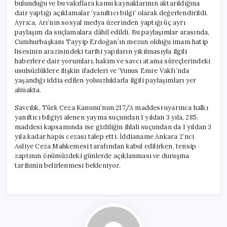
bulunduğu ve bu vakıflara kamu kaynaklarının aktarıldığına
dair yaptığı açıklamalar ‘yanıltıcı bilgi’ olarak değerlendirildi.
Ayrıca, Arı’nın sosyal medya üzerinden yaptığı üç ayrı
paylaşım da suçlamalara dâhil edildi. Bu paylaşımlar arasında,
Cumhurbaşkanı Tayyip Erdoğan’ın mezun olduğu imam hatip
lisesinin arazisindeki tarihi yapıların yıkılmasıyla ilgili
haberlere dair yorumları, hakim ve savcı atama süreçlerindeki
usulsüzlüklere ilişkin ifadeleri ve ‘Yunus Emre Vakfı’nda
yaşandığı iddia edilen yolsuzluklarla ilgili paylaşımları yer
almakta.
Savcılık, Türk Ceza Kanunu’nun 217/A maddesi uyarınca halkı
yanıltıcı bilgiyi alenen yayma suçundan 1 yıldan 3 yıla, 285.
maddesi kapsamında ise gizliliğin ihlali suçundan da 1 yıldan 3
yıla kadar hapis cezası talep etti. İddianame Ankara 2’nci
Asliye Ceza Mahkemesi tarafından kabul edilirken, tensip
zaptının önümüzdeki günlerde açıklanması ve duruşma
tarihinin belirlenmesi bekleniyor.