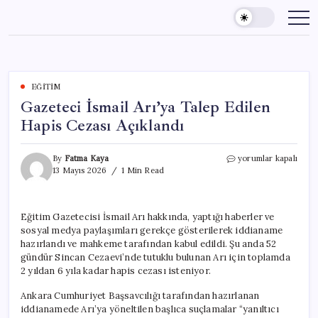
Skip
to
content
EĞITIM
Gazeteci İsmail Arı’ya Talep Edilen
Hapis Cezası Açıklandı
Gazeteci
By
Fatma Kaya
yorumlar kapalı
İsmail
13 Mayıs 2026
1 Min Read
Arı’ya
Talep
Edilen
Eğitim Gazetecisi İsmail Arı hakkında, yaptığı haberler ve
Hapis
sosyal medya paylaşımları gerekçe gösterilerek iddianame
Cezası
Açıklandı
hazırlandı ve mahkeme tarafından kabul edildi. Şu anda 52
için
gündür Sincan Cezaevi’nde tutuklu bulunan Arı için toplamda
2 yıldan 6 yıla kadar hapis cezası isteniyor.
Ankara Cumhuriyet Başsavcılığı tarafından hazırlanan
iddianamede Arı’ya yöneltilen başlıca suçlamalar “yanıltıcı