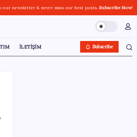
o our newsletter & never miss our best posts.
Subscribe Now!
TIM
İLETİŞİM
Subscribe
SON YAZILAR
ı
ABD, İran bağlantılı kripto para borsasına
yaptırım uyguladı