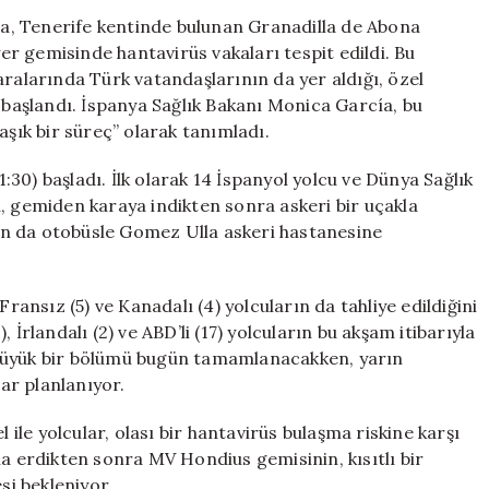
Gemisinde
a, Tenerife kentinde bulunan Granadilla de Abona
Tahliye
r gemisinde hantavirüs vakaları tespit edildi. Bu
Süreci
aralarında Türk vatandaşlarının da yer aldığı, özel
Başladı
e başlandı. İspanya Sağlık Bakanı Monica García, bu
için
ık bir süreç” olarak tanımladı.
1:30) başladı. İlk olarak 14 İspanyol yolcu ve Dünya Sağlık
, gemiden karaya indikten sonra askeri bir uçakla
n da otobüsle Gomez Ulla askeri hastanesine
Fransız (5) ve Kanadalı (4) yolcuların da tahliye edildiğini
), İrlandalı (2) ve ABD’li (17) yolcuların bu akşam itibarıyla
in büyük bir bölümü bugün tamamlanacakken, yarın
lar planlanıyor.
 ile yolcular, olası bir hantavirüs bulaşma riskine karşı
na erdikten sonra MV Hondius gemisinin, kısıtlı bir
i bekleniyor.