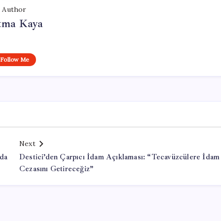
Author
tma Kaya
Follow Me
Next
rda
Destici’den Çarpıcı İdam Açıklaması: “Tecavüzcülere İdam
Cezasını Getireceğiz”