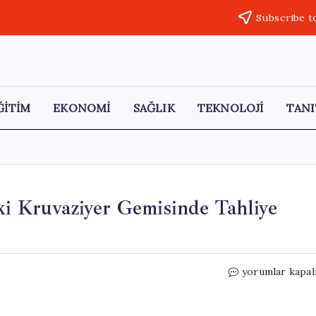
Subscribe t
ĞİTİM
EKONOMİ
SAĞLIK
TEKNOLOJİ
TANI
ki Kruvaziyer Gemisinde Tahliye
Hantavirüs
yorumlar kapal
Alarmı:
Tenerife’deki
Kruvaziyer