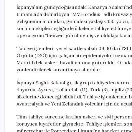
İspanya’nın güneydoğusundaki Kanarya Adaları’nd
Limanı’nda demirleyen “MV Hondius” adlı kruvaziye
gelişmenin ardından, gemideki yaklaşık 150 yolcu, 
koruma ekipleri eşliğinde ülkelere tahliye edilmey
operasyonu “benzeri görülmemiş ve oldukça karmaş
Tahliye işlemleri, yerel saatle sabah 09:30’da (TSİ 1
Örgütü (DSÖ) için çalışan bir epidemiyoloji uzmanı
Madrid’deki askeri havalimanına götürüldü. Orada
yönlendirilerek karantinaya alındılar.
İspanya Sağlık Bakanlığı, ilk grup tahliyeden sonra 
duyurdu. Ayrıca, Hollandalı (11), Türk (3), İngiliz (23
ülkelerine döneceği bildirildi. Tahliye işlemlerin
Avustralyalı ve Yeni Zelandalı yolcular için de uçuş
Tüm tahliye sürecine katılan askeri ve sivil personel
koruyucu kıyafetler giymekte. Tahliye işlemleri so
mürettebat ile Rotterdam Limanı’na hareket etmes