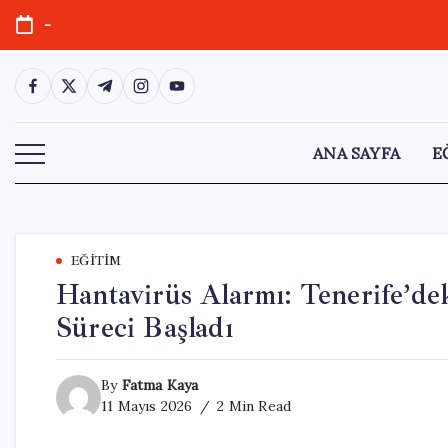
Skip
-
to
content
https://www.facebook.com/
https://twitter.com/
https://t.me/
https://www.instagram.com/
https://youtube.com/
ANA SAYFA
E
EĞITIM
Hantavirüs Alarmı: Tenerife’de
Süreci Başladı
By
Fatma Kaya
11 Mayıs 2026
2 Min Read