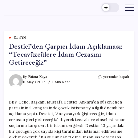
Skip
to
content
EĞITIM
Destici’den Çarpıcı İdam Açıklaması:
“Tecavüzcülere İdam Cezasını
Getireceğiz”
Destici’den
By
Fatma Kaya
yorumlar kapalı
Çarpıcı
11 Mayıs 2026
1 Min Read
İdam
Açıklaması:
“Tecavüzcülere
BBP Genel Başkanı Mustafa Destici, Ankara’da düzenlenen
İdam
partisinin il kongresinde çocuk istismarıyla ilgili önemli bir
Cezasını
Getireceğiz”
açıklama yaptı. Destici, “Anayasayı değiştireceğiz, idam
için
cezasını geri getireceğiz” diyerek tecavüz ve cinsel istismar
suçlarına karşı sert bir tutum sergiledi. Destici, 13 yaşındaki
bir çocuğun çok sayıda kişi tarafından istismar edilmesine
dikkat çekerek, “Bu durum hangi dine, insanlığa ve vicdana