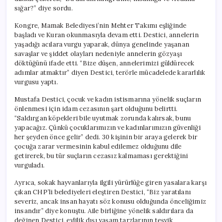
sığar?” diye sordu.
Kongre, Mamak Belediyesi’nin Mehter Takımı eşliğinde
başladı ve Kuran okunmasıyla devam etti. Destici, annelerin
yaşadığı acılara vurgu yaparak, dünya genelinde yaşanan
savaşlar ve şiddet olayları nedeniyle annelerin gözyaşı
döktüğünü ifade etti. “Bize düşen, annelerimizi güldürecek
adımlar atmaktır” diyen Destici, terörle mücadelede kararlılık
vurgusu yaptı.
Mustafa Destici, çocuk ve kadın istismarına yönelik suçların
önlenmesi için idam cezasının şart olduğunu belirtti.
“Saldırgan köpekleri bile uyutmak zorunda kalırsak, bunu
yapacağız. Çünkü çocuklarımızın ve kadınlarımızın güvenliği
her şeyden önce gelir” dedi. 30 kişinin bir araya gelerek bir
çocuğa zarar vermesinin kabul edilemez olduğunu dile
getirerek, bu tür suçların cezasız kalmaması gerektiğini
vurguladı.
Ayrıca, sokak hayvanlarıyla ilgili yürürlüğe giren yasalara karşı
çıkan CHP’li belediyeleri eleştiren Destici, “Biz yaratılanı
severiz, ancak insan hayatı söz konusu olduğunda önceliğimiz
insandır” diye konuştu. Aile birliğine yönelik saldırılara da
değinen Destici, evlilik dışı yaşam tarzlarının teşvik