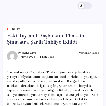
Skip
to
content
EĞITIM
Eski Tayland Başbakanı Thaksin
Şinavatra Şartlı Tahliye Edildi
Eski
By
Fatma Kaya
yorumlar kapalı
Tayland
11 Mayıs 2026
1 Min Read
Başbakanı
Thaksin
Şinavatra
Tayland’ın eski Başbakanı Thaksin Şinavatra, yolsuzluk ve
Şartlı
yetkiyi kötüye kullanma suçlamaları nedeniyle hapis yattığı 8.
Tahliye
Edildi
ayında şartlı tahliye ile serbest bırakıldı. Bangkok’taki
için
mahkemeden alınan bilgilere göre, Şinavatra’nın bir yıllık
hapis cezasının 8 ayını geçirdiği belirtildi. Şinavatra, şartlı
tahliye süreci boyunca 4 ay daha hapis cezası çekmeye devam
edecek ve bu süre zarfında elektronik kelepçe ile takip
edilecek. Tayland Yüksek Mahkemesi, Şinavatra’yı Eylül