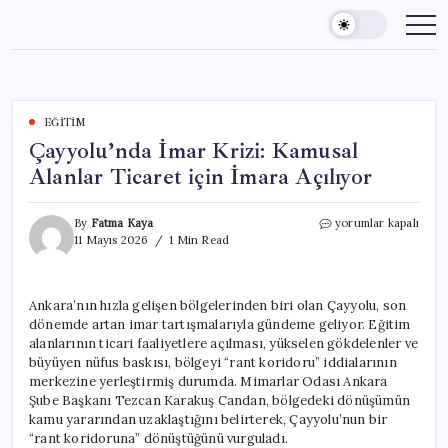
Skip
to
content
EĞITIM
Çayyolu’nda İmar Krizi: Kamusal
Alanlar Ticaret için İmara Açılıyor
Çayyolu’nda
By
Fatma Kaya
yorumlar kapalı
İmar
11 Mayıs 2026
1 Min Read
Krizi:
Kamusal
Alanlar
Ankara’nın hızla gelişen bölgelerinden biri olan Çayyolu, son
Ticaret
dönemde artan imar tartışmalarıyla gündeme geliyor. Eğitim
için
İmara
alanlarının ticari faaliyetlere açılması, yükselen gökdelenler ve
Açılıyor
büyüyen nüfus baskısı, bölgeyi “rant koridoru” iddialarının
için
merkezine yerleştirmiş durumda. Mimarlar Odası Ankara
Şube Başkanı Tezcan Karakuş Candan, bölgedeki dönüşümün
kamu yararından uzaklaştığını belirterek, Çayyolu’nun bir
“rant koridoruna” dönüştüğünü vurguladı.