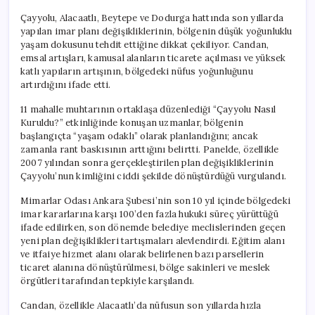
Çayyolu, Alacaatlı, Beytepe ve Dodurga hattında son yıllarda
yapılan imar planı değişikliklerinin, bölgenin düşük yoğunluklu
yaşam dokusunu tehdit ettiğine dikkat çekiliyor. Candan,
emsal artışları, kamusal alanların ticarete açılması ve yüksek
katlı yapıların artışının, bölgedeki nüfus yoğunluğunu
artırdığını ifade etti.
11 mahalle muhtarının ortaklaşa düzenlediği “Çayyolu Nasıl
Kuruldu?” etkinliğinde konuşan uzmanlar, bölgenin
başlangıçta “yaşam odaklı” olarak planlandığını; ancak
zamanla rant baskısının arttığını belirtti. Panelde, özellikle
2007 yılından sonra gerçekleştirilen plan değişikliklerinin
Çayyolu’nun kimliğini ciddi şekilde dönüştürdüğü vurgulandı.
Mimarlar Odası Ankara Şubesi’nin son 10 yıl içinde bölgedeki
imar kararlarına karşı 100’den fazla hukuki süreç yürüttüğü
ifade edilirken, son dönemde belediye meclislerinden geçen
yeni plan değişiklikleri tartışmaları alevlendirdi. Eğitim alanı
ve itfaiye hizmet alanı olarak belirlenen bazı parsellerin
ticaret alanına dönüştürülmesi, bölge sakinleri ve meslek
örgütleri tarafından tepkiyle karşılandı.
Candan, özellikle Alacaatlı’da nüfusun son yıllarda hızla