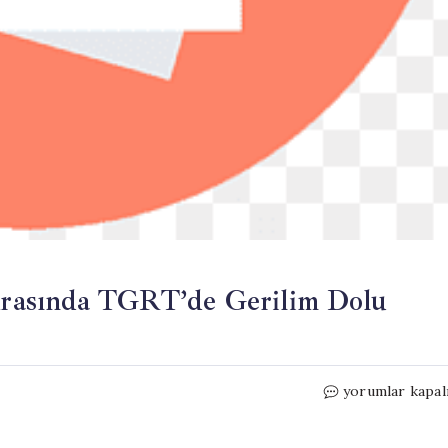
rasında TGRT’de Gerilim Dolu
Cem
yorumlar kapal
Küçük
ve