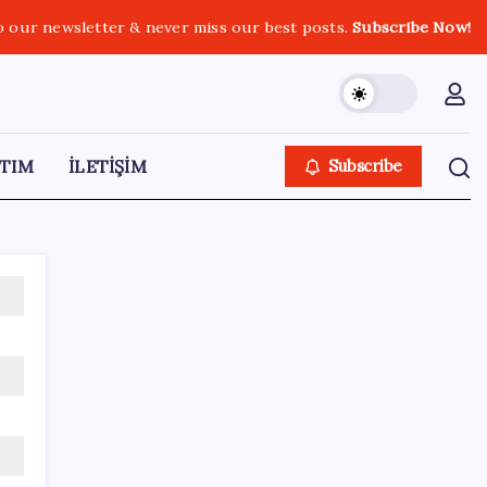
o our newsletter & never miss our best posts.
Subscribe Now!
TIM
İLETİŞİM
Subscribe
SON YAZILAR
Meclis’e sunuldu… TBMM Başkanı Numan
Kurtulmuş’tan ‘çerçeve yasa’ açıklaması: