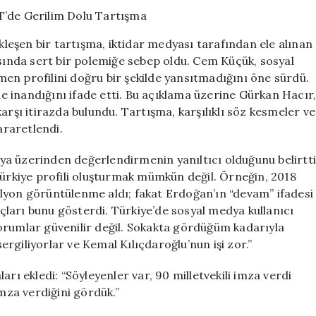
Gürkan
Hacır
Arasında
eşen bir tartışma, iktidar medyası tarafından ele alınan
TGRT’de
ında sert bir polemiğe sebep oldu. Cem Küçük, sosyal
Gerilim
en profilini doğru bir şekilde yansıtmadığını öne sürdü.
Dolu
Tartışma
 inandığını ifade etti. Bu açıklama üzerine Gürkan Hacır
için
arşı itirazda bulundu. Tartışma, karşılıklı söz kesmeler ve
raretlendi.
a üzerinden değerlendirmenin yanıltıcı olduğunu belirtti
Türkiye profili oluşturmak mümkün değil. Örneğin, 2018
lyon görüntülenme aldı; fakat Erdoğan’ın “devam” ifadesi
ları bunu gösterdi. Türkiye’de sosyal medya kullanıcı
orumlar güvenilir değil. Sokakta gördüğüm kadarıyla
rgiliyorlar ve Kemal Kılıçdaroğlu’nun işi zor.”
rı ekledi: “Söyleyenler var, 90 milletvekili imza verdi
imza verdiğini gördük.”