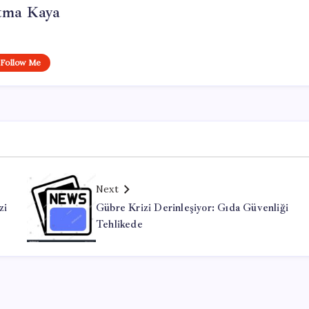
tma Kaya
Follow Me
Next
zi
Gübre Krizi Derinleşiyor: Gıda Güvenliği
Tehlikede