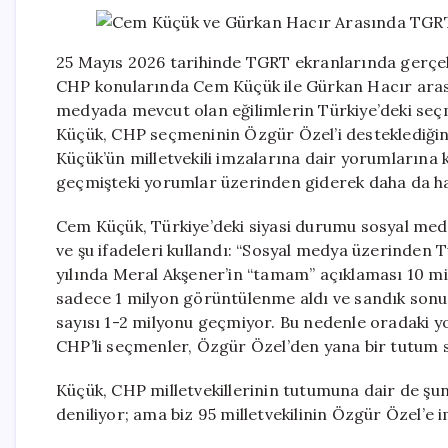
25 Mayıs 2026 tarihinde TGRT ekranlarında gerçekl
CHP konularında Cem Küçük ile Gürkan Hacır aras
medyada mevcut olan eğilimlerin Türkiye’deki seçm
Küçük, CHP seçmeninin Özgür Özel’i desteklediğine
Küçük’ün milletvekili imzalarına dair yorumlarına k
geçmişteki yorumlar üzerinden giderek daha da ha
Cem Küçük, Türkiye’deki siyasi durumu sosyal medy
ve şu ifadeleri kullandı: “Sosyal medya üzerinden 
yılında Meral Akşener’in “tamam” açıklaması 10 mi
sadece 1 milyon görüntülenme aldı ve sandık sonuç
sayısı 1-2 milyonu geçmiyor. Bu nedenle oradaki y
CHP’li seçmenler, Özgür Özel’den yana bir tutum se
Küçük, CHP milletvekillerinin tutumuna dair de şunla
deniliyor; ama biz 95 milletvekilinin Özgür Özel’e 