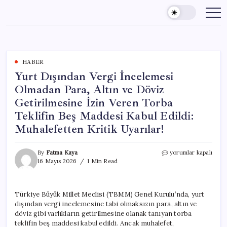
Skip
to
content
HABER
Yurt Dışından Vergi İncelemesi
Olmadan Para, Altın ve Döviz
Getirilmesine İzin Veren Torba
Teklifin Beş Maddesi Kabul Edildi:
Muhalefetten Kritik Uyarılar!
Yurt
By
Fatma Kaya
yorumlar kapalı
Dışından
16 Mayıs 2026
1 Min Read
Vergi
İncelemesi
Olmadan
Türkiye Büyük Millet Meclisi (TBMM) Genel Kurulu’nda, yurt
Para,
dışından vergi incelemesine tabi olmaksızın para, altın ve
Altın
ve
döviz gibi varlıkların getirilmesine olanak tanıyan torba
Döviz
teklifin beş maddesi kabul edildi. Ancak muhalefet,