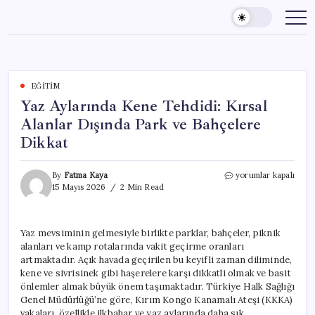
Skip
to
content
EĞITIM
Yaz Aylarında Kene Tehdidi: Kırsal
Alanlar Dışında Park ve Bahçelere
Dikkat
Yaz
By
Fatma Kaya
yorumlar kapalı
Aylarında
15 Mayıs 2026
2 Min Read
Kene
Tehdidi:
Kırsal
Yaz mevsiminin gelmesiyle birlikte parklar, bahçeler, piknik
Alanlar
alanları ve kamp rotalarında vakit geçirme oranları
Dışında
Park
artmaktadır. Açık havada geçirilen bu keyifli zaman diliminde,
ve
kene ve sivrisinek gibi haşerelere karşı dikkatli olmak ve basit
Bahçelere
önlemler almak büyük önem taşımaktadır. Türkiye Halk Sağlığı
Dikkat
Genel Müdürlüğü’ne göre, Kırım Kongo Kanamalı Ateşi (KKKA)
için
vakaları, özellikle ilkbahar ve yaz aylarında daha sık