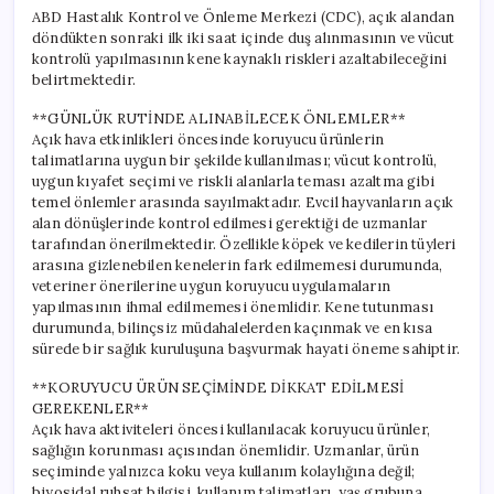
ABD Hastalık Kontrol ve Önleme Merkezi (CDC), açık alandan
döndükten sonraki ilk iki saat içinde duş alınmasının ve vücut
kontrolü yapılmasının kene kaynaklı riskleri azaltabileceğini
belirtmektedir.
**GÜNLÜK RUTİNDE ALINABİLECEK ÖNLEMLER**
Açık hava etkinlikleri öncesinde koruyucu ürünlerin
talimatlarına uygun bir şekilde kullanılması; vücut kontrolü,
uygun kıyafet seçimi ve riskli alanlarla teması azaltma gibi
temel önlemler arasında sayılmaktadır. Evcil hayvanların açık
alan dönüşlerinde kontrol edilmesi gerektiği de uzmanlar
tarafından önerilmektedir. Özellikle köpek ve kedilerin tüyleri
arasına gizlenebilen kenelerin fark edilmemesi durumunda,
veteriner önerilerine uygun koruyucu uygulamaların
yapılmasının ihmal edilmemesi önemlidir. Kene tutunması
durumunda, bilinçsiz müdahalelerden kaçınmak ve en kısa
sürede bir sağlık kuruluşuna başvurmak hayati öneme sahiptir.
**KORUYUCU ÜRÜN SEÇİMİNDE DİKKAT EDİLMESİ
GEREKENLER**
Açık hava aktiviteleri öncesi kullanılacak koruyucu ürünler,
sağlığın korunması açısından önemlidir. Uzmanlar, ürün
seçiminde yalnızca koku veya kullanım kolaylığına değil;
biyosidal ruhsat bilgisi, kullanım talimatları, yaş grubuna