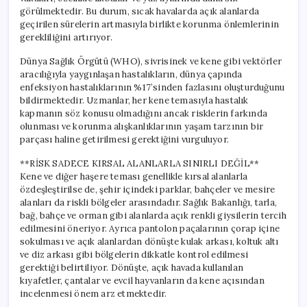
görülmektedir. Bu durum, sıcak havalarda açık alanlarda
geçirilen sürelerin artmasıyla birlikte korunma önlemlerinin
gerekliliğini artırıyor.
Dünya Sağlık Örgütü (WHO), sivrisinek ve kene gibi vektörler
aracılığıyla yaygınlaşan hastalıkların, dünya çapında
enfeksiyon hastalıklarının %17’sinden fazlasını oluşturduğunu
bildirmektedir. Uzmanlar, her kene temasıyla hastalık
kapmanın söz konusu olmadığını ancak risklerin farkında
olunması ve korunma alışkanlıklarının yaşam tarzının bir
parçası haline getirilmesi gerektiğini vurguluyor.
**RİSK SADECE KIRSAL ALANLARLA SINIRLI DEĞİL**
Kene ve diğer haşere teması genellikle kırsal alanlarla
özdeşleştirilse de, şehir içindeki parklar, bahçeler ve mesire
alanları da riskli bölgeler arasındadır. Sağlık Bakanlığı, tarla,
bağ, bahçe ve orman gibi alanlarda açık renkli giysilerin tercih
edilmesini öneriyor. Ayrıca pantolon paçalarının çorap içine
sokulması ve açık alanlardan dönüşte kulak arkası, koltuk altı
ve diz arkası gibi bölgelerin dikkatle kontrol edilmesi
gerektiği belirtiliyor. Dönüşte, açık havada kullanılan
kıyafetler, çantalar ve evcil hayvanların da kene açısından
incelenmesi önem arz etmektedir.