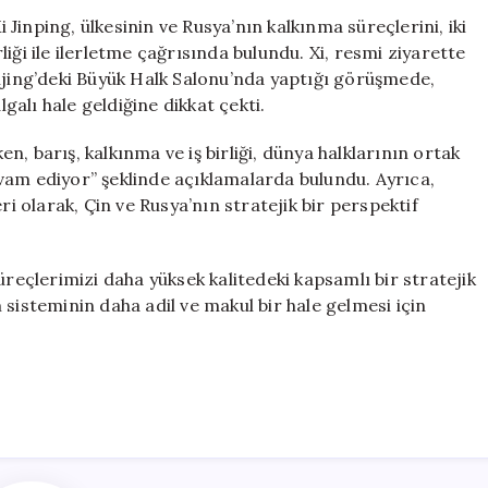
Rusya,
inping, ülkesinin ve Rusya’nın kalkınma süreçlerini, iki
Yüksek
rliği ile ilerletme çağrısında bulundu. Xi, resmi ziyarette
Kaliteli
ijing’deki Büyük Halk Salonu’nda yaptığı görüşmede,
Stratejik
alı hale geldiğine dikkat çekti.
İş
Birliği
ken, barış, kalkınma ve iş birliği, dünya halklarının ortak
ile
vam ediyor” şeklinde açıklamalarda bulundu. Ayrıca,
Kalkınmalarını
ri olarak, Çin ve Rusya’nın stratejik bir perspektif
Desteklemeli
için
çlerimizi daha yüksek kalitedeki kapsamlı bir stratejik
sisteminin daha adil ve makul bir hale gelmesi için