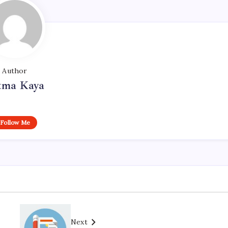
Author
tma Kaya
Follow Me
Next