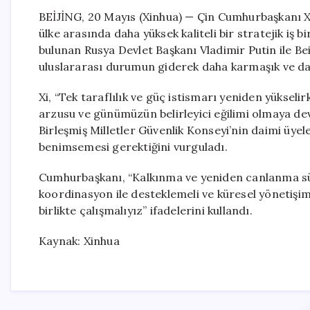
BEİJİNG, 20 Mayıs (Xinhua) — Çin Cumhurbaşkanı Xi J
ülke arasında daha yüksek kaliteli bir stratejik iş bi
bulunan Rusya Devlet Başkanı Vladimir Putin ile Be
uluslararası durumun giderek daha karmaşık ve dalg
Xi, “Tek taraflılık ve güç istismarı yeniden yükselir
arzusu ve günümüzün belirleyici eğilimi olmaya de
Birleşmiş Milletler Güvenlik Konseyi’nin daimi üyele
benimsemesi gerektiğini vurguladı.
Cumhurbaşkanı, “Kalkınma ve yeniden canlanma süre
koordinasyon ile desteklemeli ve küresel yönetişim 
birlikte çalışmalıyız” ifadelerini kullandı.
Kaynak: Xinhua