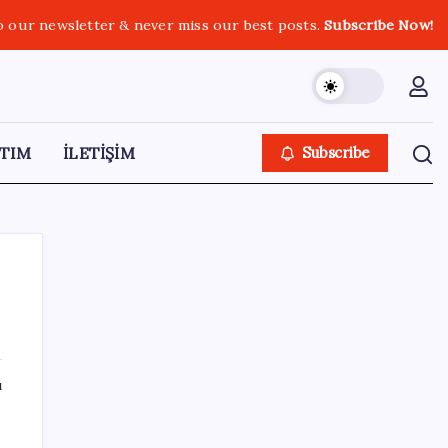
o our newsletter & never miss our best posts.
Subscribe Now!
TIM
İLETİŞİM
Subscribe
SON YAZILAR
ı
Honor Magic V6 Türkiye’de: İşte Fiyatı ve
Özellikleri