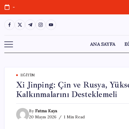
Skip
-
to
content
https://www.facebook.com/
https://twitter.com/
https://t.me/
https://www.instagram.com/
https://youtube.com/
ANA SAYFA
E
EĞITIM
Xi Jinping: Çin ve Rusya, Yüksek
Kalkınmalarını Desteklemeli
By
Fatma Kaya
20 Mayıs 2026
1 Min Read