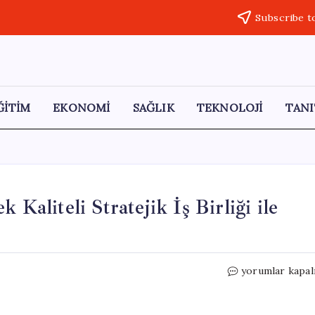
Subscribe t
ĞİTİM
EKONOMİ
SAĞLIK
TEKNOLOJİ
TANI
 Kaliteli Stratejik İş Birliği ile
Xi
yorumlar kapal
Jinping:
Çin
ve