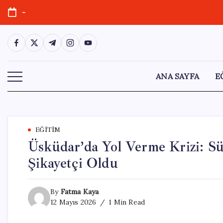
Skip
-
to
content
https://www.facebook.com/
https://twitter.com/
https://t.me/
https://www.instagram.com/
https://youtube.com/
ANA SAYFA
E
EĞITIM
Üsküdar’da Yol Verme Krizi: S
Şikayetçi Oldu
By
Fatma Kaya
12 Mayıs 2026
1 Min Read