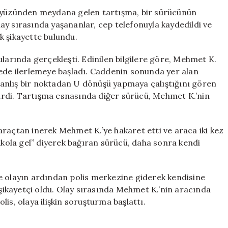
Sürücü
i yüzünden meydana gelen tartışma, bir sürücünün
Aracına
ay sırasında yaşananlar, cep telefonuyla kaydedildi ve
Yumruk
k şikayette bulundu.
Attı,
Şikayetçi
ularında gerçekleşti. Edinilen bilgilere göre, Mehmet K.
Oldu
dede ilerlemeye başladı. Caddenin sonunda yer alan
için
anlış bir noktadan U dönüşü yapmaya çalıştığını gören
rdi. Tartışma esnasında diğer sürücü, Mehmet K.’nin
araçtan inerek Mehmet K.’ye hakaret etti ve araca iki kez
ola gel” diyerek bağıran sürücü, daha sonra kendi
e olayın ardından polis merkezine giderek kendisine
ikayetçi oldu. Olay sırasında Mehmet K.’nin aracında
is, olaya ilişkin soruşturma başlattı.