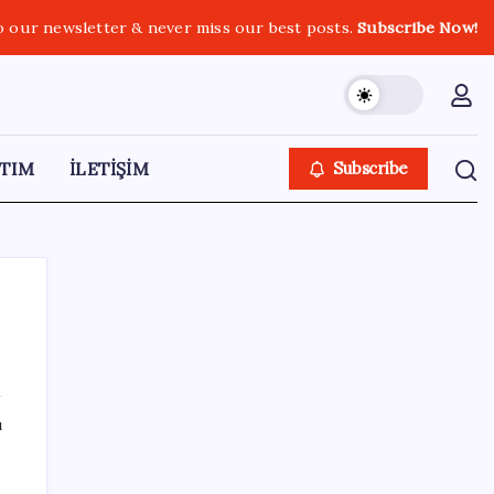
o our newsletter & never miss our best posts.
Subscribe Now!
TIM
İLETİŞİM
Subscribe
SON YAZILAR
ı
Honor Magic V6 Türkiye’de: İşte Fiyatı ve
Özellikleri