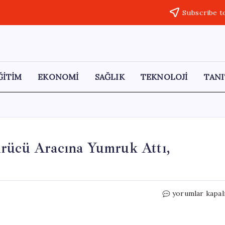
Subscribe t
ĞİTİM
EKONOMİ
SAĞLIK
TEKNOLOJİ
TANI
ürücü Aracına Yumruk Attı,
Üsküdar’da
yorumlar kapal
Yol
Verme
Krizi: