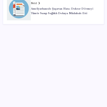
Next
Ameliyathanede Şaşırtan Hata: Doktor Dövmeyi
Tümör Sanıp Sağlıklı Dokuya Müdahale Etti
SON YAZILAR
Honor Magic V6 Türkiye’de: İşte Fiyatı ve Özellikleri
Meclis’e sunuldu… TBMM Başkanı Numan
Kurtulmuş’tan ‘çerçeve yasa’ açıklaması: ‘Türkiye’nin
iç kalesini tahkim edecek’
Gençler iş hayatında en çok neye dikkat ediyor?