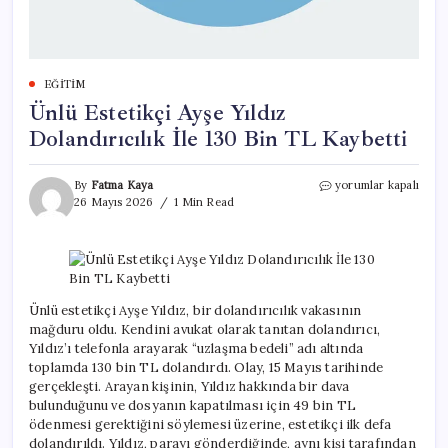
EĞITIM
Ünlü Estetikçi Ayşe Yıldız
Dolandırıcılık İle 130 Bin TL Kaybetti
Ünlü
By
Fatma Kaya
yorumlar kapalı
Estetikçi
26 Mayıs 2026
1 Min Read
Ayşe
Yıldız
Dolandırıcılık
İle
130
Bin
Ünlü estetikçi Ayşe Yıldız, bir dolandırıcılık vakasının
TL
mağduru oldu. Kendini avukat olarak tanıtan dolandırıcı,
Kaybetti
Yıldız’ı telefonla arayarak “uzlaşma bedeli” adı altında
için
toplamda 130 bin TL dolandırdı. Olay, 15 Mayıs tarihinde
gerçekleşti. Arayan kişinin, Yıldız hakkında bir dava
bulunduğunu ve dosyanın kapatılması için 49 bin TL
ödenmesi gerektiğini söylemesi üzerine, estetikçi ilk defa
dolandırıldı. Yıldız, parayı gönderdiğinde, aynı kişi tarafından