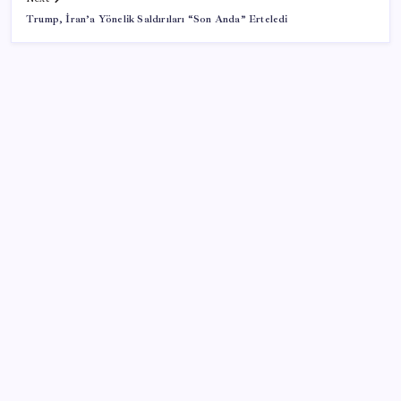
Trump, İran’a Yönelik Saldırıları “Son Anda” Erteledi
SON YAZILAR
Meclis’e sunuldu… TBMM Başkanı Numan
Kurtulmuş’tan ‘çerçeve yasa’ açıklaması: ‘Türkiye’nin
iç kalesini tahkim edecek’
Gençler iş hayatında en çok neye dikkat ediyor?
Beyaz eşya ihracatı ve satışlarında daralma sürüyor
Trump’tan Gazze açıklaması: Hamas silah bırakacak,
İsrail çekilecek