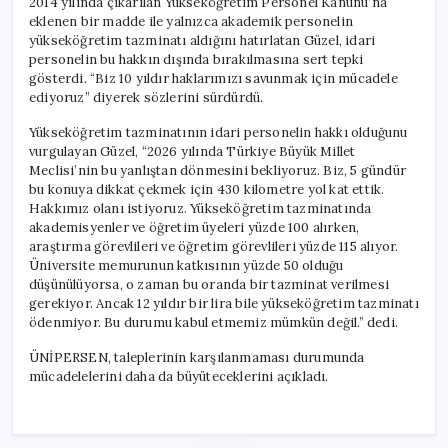
2014 yılında çıkarılan Yükseköğretim Personel Kanunu’na
eklenen bir madde ile yalnızca akademik personelin
yükseköğretim tazminatı aldığını hatırlatan Güzel, idari
personelin bu hakkın dışında bırakılmasına sert tepki
gösterdi. “Biz 10 yıldır haklarımızı savunmak için mücadele
ediyoruz” diyerek sözlerini sürdürdü.
Yükseköğretim tazminatının idari personelin hakkı olduğunu
vurgulayan Güzel, “2026 yılında Türkiye Büyük Millet
Meclisi’nin bu yanlıştan dönmesini bekliyoruz. Biz, 5 gündür
bu konuya dikkat çekmek için 430 kilometre yol kat ettik.
Hakkımız olanı istiyoruz. Yükseköğretim tazminatında
akademisyenler ve öğretim üyeleri yüzde 100 alırken,
araştırma görevlileri ve öğretim görevlileri yüzde 115 alıyor.
Üniversite memurunun katkısının yüzde 50 olduğu
düşünülüyorsa, o zaman bu oranda bir tazminat verilmesi
gerekiyor. Ancak 12 yıldır bir lira bile yükseköğretim tazminatı
ödenmiyor. Bu durumu kabul etmemiz mümkün değil.” dedi.
ÜNİPERSEN, taleplerinin karşılanmaması durumunda
mücadelelerini daha da büyüteceklerini açıkladı.