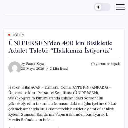
Skip
to
content
EĞITIM
ÜNİPERSEN’den 400 km Bisikletle
Adalet Talebi: “Hakkımızı İstiyoruz”
ÜNİPERSEN’den
By
Fatma Kaya
yorumlar kapalı
400
20 Mayıs 2026
2 Min Read
km
Bisikletle
Adalet
Haber: Hilal ACAR – Kamera: Cemal AYTEKİN (ANKARA) –
Talebi:
Üniversite İdari Personel Sendikası (ÜNİPERSEN),
“Hakkımızı
İstiyoruz”
yükseköğretim kurumlarında çalışan idari personelin
için
yükseköğretim tazminatı konusundaki mağduriyetine dikkat
çekmek amacıyla 400 kilometrelik bisiklet eylemi düzenledi.
Eylem, Samsun Bandırma Vapuru önünden başlayarak 1.
Meclis önünde son buldu.