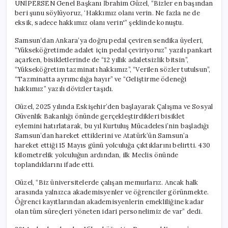
ÜNİPERSEN Genel Başkanı İbrahim Güzel, “Bizler en başından
beri şunu söylüyoruz, ‘Hakkımız olanı verin. Ne fazla ne de
eksik, sadece hakkımız olanı verin'” şeklinde konuştu.
Samsun’dan Ankara’ya doğru pedal çeviren sendika üyeleri,
“Yükseköğretimde adalet için pedal çeviriyoruz” yazılı pankart
açarken, bisikletlerinde de “12 yıllık adaletsizlik bitsin”,
“Yükseköğretim tazminatı hakkımız”, “Verilen sözler tutulsun”,
“Tazminatta ayrımcılığa hayır” ve “Geliştirme ödeneği
hakkımız” yazılı dövizler taşıdı.
Güzel, 2025 yılında Eskişehir’den başlayarak Çalışma ve Sosyal
Güvenlik Bakanlığı önünde gerçekleştirdikleri bisiklet
eylemini hatırlatarak, bu yıl Kurtuluş Mücadelesi’nin başladığı
Samsun’dan hareket ettiklerini ve Atatürk’ün Samsun’a
hareket ettiği 15 Mayıs günü yolculuğa çıktıklarını belirtti. 430
kilometrelik yolculuğun ardından, ilk Meclis önünde
toplandıklarını ifade etti.
Güzel, “Biz üniversitelerde çalışan memurlarız. Ancak halk
arasında yalnızca akademisyenler ve öğrenciler görünmekte.
Öğrenci kayıtlarından akademisyenlerin emekliliğine kadar
olan tüm süreçleri yöneten idari personelimiz de var” dedi.