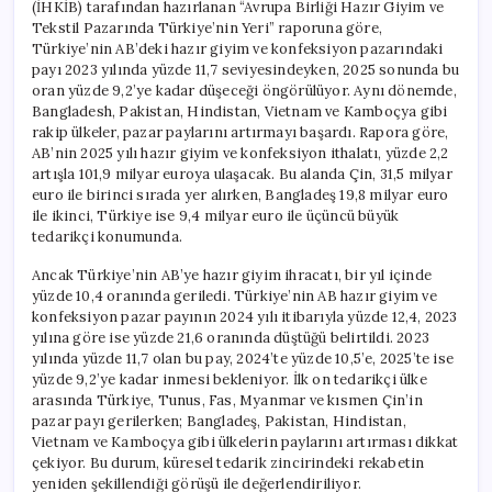
(İHKİB) tarafından hazırlanan “Avrupa Birliği Hazır Giyim ve
Tekstil Pazarında Türkiye’nin Yeri” raporuna göre,
Türkiye’nin AB’deki hazır giyim ve konfeksiyon pazarındaki
payı 2023 yılında yüzde 11,7 seviyesindeyken, 2025 sonunda bu
oran yüzde 9,2’ye kadar düşeceği öngörülüyor. Aynı dönemde,
Bangladesh, Pakistan, Hindistan, Vietnam ve Kamboçya gibi
rakip ülkeler, pazar paylarını artırmayı başardı. Rapora göre,
AB’nin 2025 yılı hazır giyim ve konfeksiyon ithalatı, yüzde 2,2
artışla 101,9 milyar euroya ulaşacak. Bu alanda Çin, 31,5 milyar
euro ile birinci sırada yer alırken, Bangladeş 19,8 milyar euro
ile ikinci, Türkiye ise 9,4 milyar euro ile üçüncü büyük
tedarikçi konumunda.
Ancak Türkiye’nin AB’ye hazır giyim ihracatı, bir yıl içinde
yüzde 10,4 oranında geriledi. Türkiye’nin AB hazır giyim ve
konfeksiyon pazar payının 2024 yılı itibarıyla yüzde 12,4, 2023
yılına göre ise yüzde 21,6 oranında düştüğü belirtildi. 2023
yılında yüzde 11,7 olan bu pay, 2024’te yüzde 10,5’e, 2025’te ise
yüzde 9,2’ye kadar inmesi bekleniyor. İlk on tedarikçi ülke
arasında Türkiye, Tunus, Fas, Myanmar ve kısmen Çin’in
pazar payı gerilerken; Bangladeş, Pakistan, Hindistan,
Vietnam ve Kamboçya gibi ülkelerin paylarını artırması dikkat
çekiyor. Bu durum, küresel tedarik zincirindeki rekabetin
yeniden şekillendiği görüşü ile değerlendiriliyor.