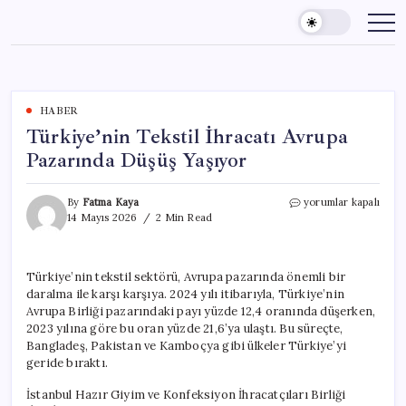
Skip
to
content
HABER
Türkiye’nin Tekstil İhracatı Avrupa
Pazarında Düşüş Yaşıyor
Türkiye’nin
By
Fatma Kaya
yorumlar kapalı
Tekstil
14 Mayıs 2026
2 Min Read
İhracatı
Avrupa
Pazarında
Türkiye’nin tekstil sektörü, Avrupa pazarında önemli bir
Düşüş
daralma ile karşı karşıya. 2024 yılı itibarıyla, Türkiye’nin
Yaşıyor
için
Avrupa Birliği pazarındaki payı yüzde 12,4 oranında düşerken,
2023 yılına göre bu oran yüzde 21,6’ya ulaştı. Bu süreçte,
Bangladeş, Pakistan ve Kamboçya gibi ülkeler Türkiye’yi
geride bıraktı.
İstanbul Hazır Giyim ve Konfeksiyon İhracatçıları Birliği