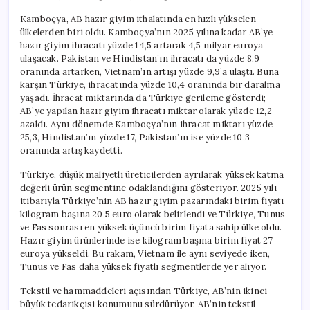
Kamboçya, AB hazır giyim ithalatında en hızlı yükselen
ülkelerden biri oldu. Kamboçya’nın 2025 yılına kadar AB’ye
hazır giyim ihracatı yüzde 14,5 artarak 4,5 milyar euroya
ulaşacak. Pakistan ve Hindistan’ın ihracatı da yüzde 8,9
oranında artarken, Vietnam’ın artışı yüzde 9,9’a ulaştı. Buna
karşın Türkiye, ihracatında yüzde 10,4 oranında bir daralma
yaşadı. İhracat miktarında da Türkiye gerileme gösterdi;
AB’ye yapılan hazır giyim ihracatı miktar olarak yüzde 12,2
azaldı. Aynı dönemde Kamboçya’nın ihracat miktarı yüzde
25,3, Hindistan’ın yüzde 17, Pakistan’ın ise yüzde 10,3
oranında artış kaydetti.
Türkiye, düşük maliyetli üreticilerden ayrılarak yüksek katma
değerli ürün segmentine odaklandığını gösteriyor. 2025 yılı
itibarıyla Türkiye’nin AB hazır giyim pazarındaki birim fiyatı
kilogram başına 20,5 euro olarak belirlendi ve Türkiye, Tunus
ve Fas sonrası en yüksek üçüncü birim fiyata sahip ülke oldu.
Hazır giyim ürünlerinde ise kilogram başına birim fiyat 27
euroya yükseldi. Bu rakam, Vietnam ile aynı seviyede iken,
Tunus ve Fas daha yüksek fiyatlı segmentlerde yer alıyor.
Tekstil ve hammaddeleri açısından Türkiye, AB’nin ikinci
büyük tedarikçisi konumunu sürdürüyor. AB’nin tekstil