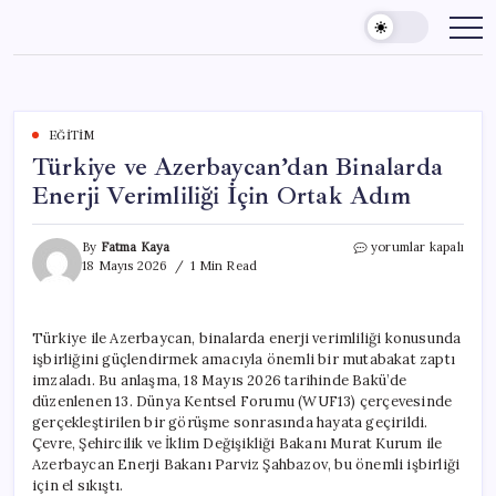
Skip
to
content
EĞITIM
Türkiye ve Azerbaycan’dan Binalarda
Enerji Verimliliği İçin Ortak Adım
Türkiye
By
Fatma Kaya
yorumlar kapalı
ve
18 Mayıs 2026
1 Min Read
Azerbaycan’dan
Binalarda
Enerji
Türkiye ile Azerbaycan, binalarda enerji verimliliği konusunda
Verimliliği
işbirliğini güçlendirmek amacıyla önemli bir mutabakat zaptı
İçin
Ortak
imzaladı. Bu anlaşma, 18 Mayıs 2026 tarihinde Bakü’de
Adım
düzenlenen 13. Dünya Kentsel Forumu (WUF13) çerçevesinde
için
gerçekleştirilen bir görüşme sonrasında hayata geçirildi.
Çevre, Şehircilik ve İklim Değişikliği Bakanı Murat Kurum ile
Azerbaycan Enerji Bakanı Parviz Şahbazov, bu önemli işbirliği
için el sıkıştı.