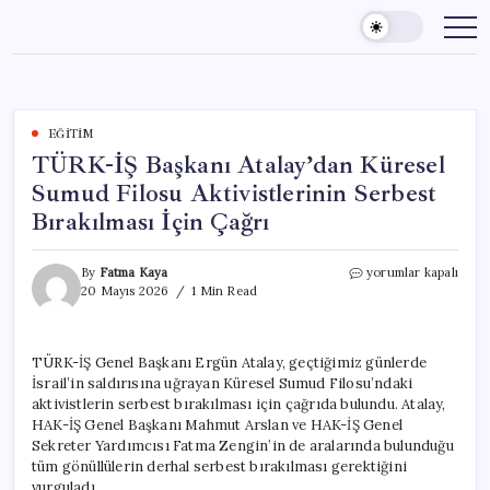
Skip
to
content
EĞITIM
TÜRK-İŞ Başkanı Atalay’dan Küresel
Sumud Filosu Aktivistlerinin Serbest
Bırakılması İçin Çağrı
TÜRK-
By
Fatma Kaya
yorumlar kapalı
İŞ
20 Mayıs 2026
1 Min Read
Başkanı
Atalay’dan
Küresel
TÜRK-İŞ Genel Başkanı Ergün Atalay, geçtiğimiz günlerde
Sumud
İsrail’in saldırısına uğrayan Küresel Sumud Filosu’ndaki
Filosu
Aktivistlerinin
aktivistlerin serbest bırakılması için çağrıda bulundu. Atalay,
Serbest
HAK-İŞ Genel Başkanı Mahmut Arslan ve HAK-İŞ Genel
Bırakılması
Sekreter Yardımcısı Fatma Zengin’in de aralarında bulunduğu
İçin
tüm gönüllülerin derhal serbest bırakılması gerektiğini
Çağrı
vurguladı.