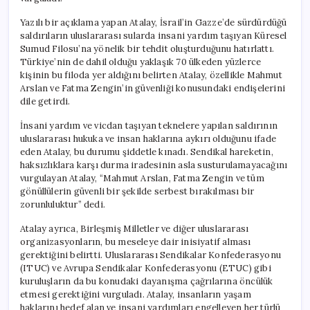
için
Yazılı bir açıklama yapan Atalay, İsrail’in Gazze’de sürdürdüğü
saldırıların uluslararası sularda insani yardım taşıyan Küresel
Sumud Filosu’na yönelik bir tehdit oluşturduğunu hatırlattı.
Türkiye’nin de dahil olduğu yaklaşık 70 ülkeden yüzlerce
kişinin bu filoda yer aldığını belirten Atalay, özellikle Mahmut
Arslan ve Fatma Zengin’in güvenliği konusundaki endişelerini
dile getirdi.
İnsani yardım ve vicdan taşıyan teknelere yapılan saldırının
uluslararası hukuka ve insan haklarına aykırı olduğunu ifade
eden Atalay, bu durumu şiddetle kınadı. Sendikal hareketin,
haksızlıklara karşı durma iradesinin asla susturulamayacağını
vurgulayan Atalay, “Mahmut Arslan, Fatma Zengin ve tüm
gönüllülerin güvenli bir şekilde serbest bırakılması bir
zorunluluktur” dedi.
Atalay ayrıca, Birleşmiş Milletler ve diğer uluslararası
organizasyonların, bu meseleye dair inisiyatif alması
gerektiğini belirtti. Uluslararası Sendikalar Konfederasyonu
(ITUC) ve Avrupa Sendikalar Konfederasyonu (ETUC) gibi
kuruluşların da bu konudaki dayanışma çağrılarına öncülük
etmesi gerektiğini vurguladı. Atalay, insanların yaşam
haklarını hedef alan ve insani yardımları engelleyen her türlü