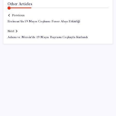
Other Articles
Previous
Erzincan’da 19 Mayıs Coşkusu: Fener Alayı Etkinliği
Next
Adana ve Mersin’de 19 Mayıs Bayramı Coşkuyla Kutlandı
SON YAZILAR
ABD, İran bağlantılı kripto para borsasına yaptırım
uyguladı