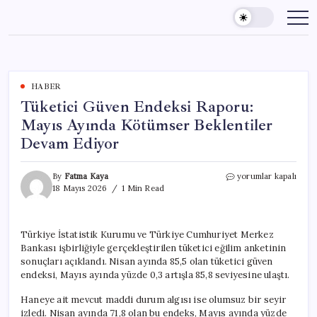
Skip
to
content
HABER
Tüketici Güven Endeksi Raporu:
Mayıs Ayında Kötümser Beklentiler
Devam Ediyor
Tüketici
By
Fatma Kaya
yorumlar kapalı
Güven
18 Mayıs 2026
1 Min Read
Endeksi
Raporu:
Mayıs
Türkiye İstatistik Kurumu ve Türkiye Cumhuriyet Merkez
Ayında
Bankası işbirliğiyle gerçekleştirilen tüketici eğilim anketinin
Kötümser
Beklentiler
sonuçları açıklandı. Nisan ayında 85,5 olan tüketici güven
Devam
endeksi, Mayıs ayında yüzde 0,3 artışla 85,8 seviyesine ulaştı.
Ediyor
için
Haneye ait mevcut maddi durum algısı ise olumsuz bir seyir
izledi. Nisan ayında 71,8 olan bu endeks, Mayıs ayında yüzde