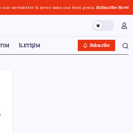
o our newsletter & never miss our best posts.
Subscribe Now!
TIM
İLETİŞİM
Subscribe
SON YAZILAR
ı
ABD, İran bağlantılı kripto para borsasına
yaptırım uyguladı