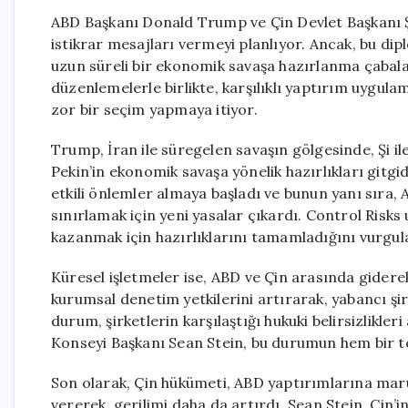
ABD Başkanı Donald Trump ve Çin Devlet Başkanı Şi
istikrar mesajları vermeyi planlıyor. Ancak, bu di
uzun süreli bir ekonomik savaşa hazırlanma çabalar
düzenlemelerle birlikte, karşılıklı yaptırım uygula
zor bir seçim yapmaya itiyor.
Trump, İran ile süregelen savaşın gölgesinde, Şi il
Pekin’in ekonomik savaşa yönelik hazırlıkları gitgid
etkili önlemler almaya başladı ve bunun yanı sıra, 
sınırlamak için yeni yasalar çıkardı. Control Risk
kazanmak için hazırlıklarını tamamladığını vurgul
Küresel işletmeler ise, ABD ve Çin arasında gidere
kurumsal denetim yetkilerini artırarak, yabancı şi
durum, şirketlerin karşılaştığı hukuki belirsizlikle
Konseyi Başkanı Sean Stein, bu durumun hem bir teh
Son olarak, Çin hükümeti, ABD yaptırımlarına mar
vererek, gerilimi daha da artırdı. Sean Stein, Çin’