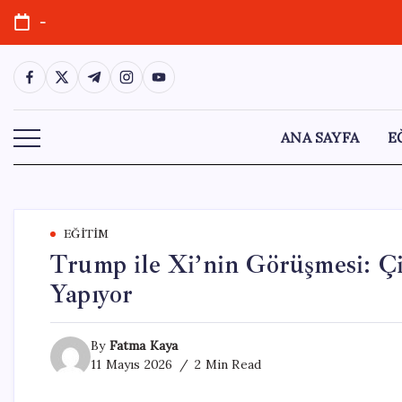
Skip
-
to
content
https://www.facebook.com/
https://twitter.com/
https://t.me/
https://www.instagram.com/
https://youtube.com/
ANA SAYFA
E
EĞITIM
Trump ile Xi’nin Görüşmesi: Ç
Yapıyor
By
Fatma Kaya
11 Mayıs 2026
2 Min Read