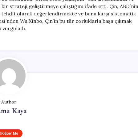
r strateji geliştirmeye çalıştığını ifade etti. Çin, ABD’ni
ir tehdit olarak değerlendirmekte ve buna karşı sistematik
esi’nden Wu Xinbo, Çin’in bu tür zorluklarla başa çıkmak
i vurguladı.
Author
tma Kaya
Follow Me