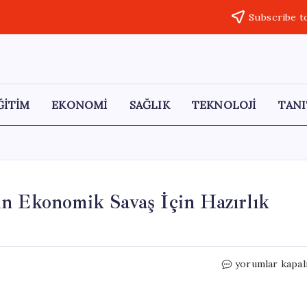
Subscribe t
ĞİTİM
EKONOMİ
SAĞLIK
TEKNOLOJİ
TANI
in Ekonomik Savaş İçin Hazırlık
Trump
yorumlar kapal
ile
Xi’nin
Görüşmesi: