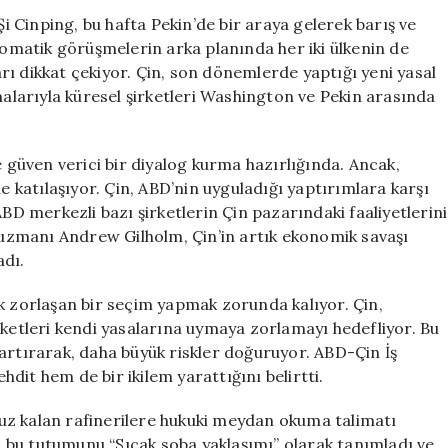
Çin
 Cinping, bu hafta Pekin’de bir araya gelerek barış ve
Ekonomik
plomatik görüşmelerin arka planında her iki ülkenin de
Savaş
ı dikkat çekiyor. Çin, son dönemlerde yaptığı yeni yasal
İçin
malarıyla küresel şirketleri Washington ve Pekin arasında
Hazırlık
Yapıyor
için
e güven verici bir diyalog kurma hazırlığında. Ancak,
e katılaşıyor. Çin, ABD’nin uyguladığı yaptırımlara karşı
ABD merkezli bazı şirketlerin Çin pazarındaki faaliyetlerini
s uzmanı Andrew Gilholm, Çin’in artık ekonomik savaşı
adı.
k zorlaşan bir seçim yapmak zorunda kalıyor. Çin,
rketleri kendi yasalarına uymaya zorlamayı hedefliyor. Bu
ri artırarak, daha büyük riskler doğuruyor. ABD-Çin İş
dit hem de bir ikilem yarattığını belirtti.
uz kalan rafinerilere hukuki meydan okuma talimatı
in bu tutumunu “Sıcak soba yaklaşımı” olarak tanımladı ve