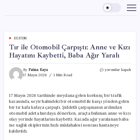
Skip
to
content
EĞITIM
Tır ile Otomobil Çarpıştı: Anne ve Kızı
Hayatını Kaybetti, Baba Ağır Yaralı
Tır
By
Fatma Kaya
yorumlar kapalı
ile
17 Mayıs 2026
1 Min Read
Otomobil
Çarpıştı:
Anne
17 Mayıs 2026 tarihinde meydana gelen korkunç bir trafik
ve
kazasında, seyir halindeki bir otomobil ile karşı yönden gelen
Kızı
Hayatını
bir tır kafa kafaya çarpıştı. Şiddetli çarpışmanın ardından
Kaybetti,
otomobil adeta hurdaya dönerken, araçta bulunan anne ve kızı
Baba
olay yerinde hayatlarını kaybetti. Kazada ağır yaralanan baba
Ağır
ise sağlık ekiplerinin hızlı müdahalesi sonrası hastaneye
Yaralı
kaldırıldı.
için