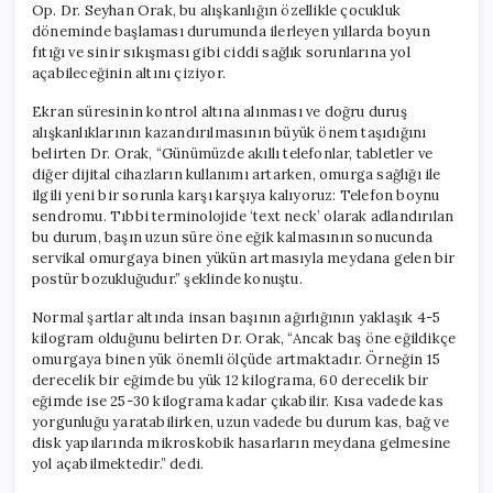
Op. Dr. Seyhan Orak, bu alışkanlığın özellikle çocukluk
döneminde başlaması durumunda ilerleyen yıllarda boyun
fıtığı ve sinir sıkışması gibi ciddi sağlık sorunlarına yol
açabileceğinin altını çiziyor.
Ekran süresinin kontrol altına alınması ve doğru duruş
alışkanlıklarının kazandırılmasının büyük önem taşıdığını
belirten Dr. Orak, “Günümüzde akıllı telefonlar, tabletler ve
diğer dijital cihazların kullanımı artarken, omurga sağlığı ile
ilgili yeni bir sorunla karşı karşıya kalıyoruz: Telefon boynu
sendromu. Tıbbi terminolojide ‘text neck’ olarak adlandırılan
bu durum, başın uzun süre öne eğik kalmasının sonucunda
servikal omurgaya binen yükün artmasıyla meydana gelen bir
postür bozukluğudur.” şeklinde konuştu.
Normal şartlar altında insan başının ağırlığının yaklaşık 4-5
kilogram olduğunu belirten Dr. Orak, “Ancak baş öne eğildikçe
omurgaya binen yük önemli ölçüde artmaktadır. Örneğin 15
derecelik bir eğimde bu yük 12 kilograma, 60 derecelik bir
eğimde ise 25-30 kilograma kadar çıkabilir. Kısa vadede kas
yorgunluğu yaratabilirken, uzun vadede bu durum kas, bağ ve
disk yapılarında mikroskobik hasarların meydana gelmesine
yol açabilmektedir.” dedi.