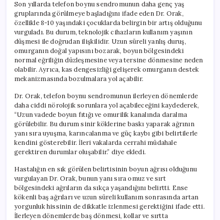
Son yıllarda telefon boynu sendromunun daha genç yaş
gruplarında görülmeye başladığını ifade eden Dr. Orak,
özellikle 8-10 yaşındaki çocuklarda belirgin bir artış olduğunu
vurguladı. Bu durum, teknolojik cihazların kullanım yaşının
düşmesi ile doğrudan ilişkilidir. Uzun süreli yanlış duruş,
omurganın doğal yapısını bozarak, boyun bölgesindeki
normal eğriliğin düzleşmesine veya tersine dönmesine neden
olabilir. Ayrıca, kas dengesizliği gelişerek omurganın destek
mekanizmasında bozulmalara yol açabilir.
Dr. Orak, telefon boynu sendromunun ilerleyen dönemlerde
daha ciddi nörolojik sorunlara yol açabileceğini kaydederek,
“Uzun vadede boyun fıtığı ve omurilik kanalında daralma
görülebilir. Bu durum sinir köklerine baskı yaparak ağrının
yanı sıra uyuşma, karıncalanma ve güç kaybı gibi belirtilerle
kendini gösterebilir. İleri vakalarda cerrahi müdahale
gerektiren durumlar oluşabilir.” diye ekledi.
Hastalığın en sık görülen belirtisinin boyun ağrısı olduğunu
vurgulayan Dr. Orak, bunun yanı sıra omuz ve sırt
bölgesindeki ağrıların da sıkça yaşandığını belirtti. Ense
kökenli baş ağrıları ve uzun süreli kullanım sonrasında artan
yorgunluk hissinin de dikkatle izlenmesi gerektiğini ifade etti.
İlerleyen dönemlerde baş dönmesi, kollar ve sırtta