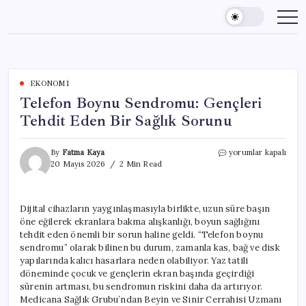
Skip
to
content
EKONOMI
Telefon Boynu Sendromu: Gençleri
Tehdit Eden Bir Sağlık Sorunu
Telefon
By
Fatma Kaya
yorumlar kapalı
Boynu
20 Mayıs 2026
2 Min Read
Sendromu:
Gençleri
Tehdit
Dijital cihazların yaygınlaşmasıyla birlikte, uzun süre başın
Eden
öne eğilerek ekranlara bakma alışkanlığı, boyun sağlığını
Bir
Sağlık
tehdit eden önemli bir sorun haline geldi. “Telefon boynu
Sorunu
sendromu” olarak bilinen bu durum, zamanla kas, bağ ve disk
için
yapılarında kalıcı hasarlara neden olabiliyor. Yaz tatili
döneminde çocuk ve gençlerin ekran başında geçirdiği
sürenin artması, bu sendromun riskini daha da artırıyor.
Medicana Sağlık Grubu’ndan Beyin ve Sinir Cerrahisi Uzmanı