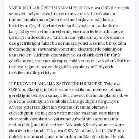
YATIRIMCILAR ÜRETİM YAPAMIYOR Teknova OSB’de birçok
sanayici, milyonlarca lira yatırım yaparak fabrikalarını
tamamlamalarına rağmen üretime başlayamadıklarını
belirtiyor. Çeşitli işletmelerin su ihtiyaçlarını tankerlerle
karşıladığı ve üretim süreçlerini jeneratörlerle sürdürmeye
çalıştığı ifade ediliyor. Yatırımcılar, yıllardır aynı sorunların
dile getirildiğini fakat bu sorunlara yönelik somut bir çözüm
üretilmediğini savunarak yönetime eleştirilerde bulunuyor.
Sanayiciler, “Elektrik kesintileri ve su eksiklikleri bir türlü
çözülemiyor, internet altyapısı hâlâ yetersiz. Bu kadar kötü bir
tabloya rağmen neden değişiklik yapılmıyor?” diyerek
tepkilerini dile getiriyor.
“TEKNOVA PLANLAMA ZAFİYETİNİN SİMGESİ” Teknova
OSB’nin, Elazığ için bir üretim ve istihdam merkezi olması
gerektiğini belirten sanayiciler, mevcut durumun plansızlık ve
yönetim eksikliğinin sembolü hâline geldiğini vurguluyor.
Altyapı yetersizliklerinin yatırım ortamını olumsuz
etkilediğinin altını çizen yatırımcılar, yaşanan sorunların
ekonomik kayıplara ve yatırımcı güveninin sarsılmasına
neden olduğunu ifade ediyor. Yaklaşık 6,5 milyon metrekare
alan üzerine kurulu Teknova OSB, Yazıkonak’taki 1. OSB’nin
doluluk oranına ulaşmasının ardından Elazığ’ın ikinci büyük