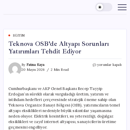
Skip
to
content
EĞITIM
Teknova OSB’de Altyapı Sorunları
Yatırımları Tehdit Ediyor
Teknova
By
Fatma Kaya
yorumlar kapalı
OSB’de
20 Mayıs 2026
2 Min Read
Altyapı
Sorunları
Yatırımları
Cumhurbaşkanı ve AKP Genel Başkanı Recep Tayyip
Tehdit
Erdoğan’ın sürekli olarak vurguladığı üretim, yatırım ve
Ediyor
için
istihdam hedefleri çerçevesinde stratejik öneme sahip olan
Teknova Organize Sanayi Bölgesi (OSB), yatırımcıların temel
altyapı eksiklikleri nedeniyle büyük sıkıntılar yaşamasına
neden oluyor. Elektrik kesintileri, su yetersizliği, doğalgaz
eksiklikleri ve zayıf internet altyapısı, sanayicilerin üretime
geçmesini engelliyor.