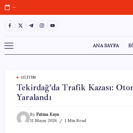
Skip
-
to
content
https://www.facebook.com/
https://twitter.com/
https://t.me/
https://www.instagram.com/
https://youtube.com/
ANA SAYFA
E
EĞITIM
Tekirdağ’da Trafik Kazası: Otom
Yaralandı
By
Fatma Kaya
11 Mayıs 2026
1 Min Read