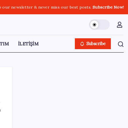
o our newsletter & never miss our best posts.
Subscribe Now!
TIM
İLETİŞİM
Subscribe
SON YAZILAR
ı
Citi, üçüncü çeyrek petrol tahminini
yükseltti