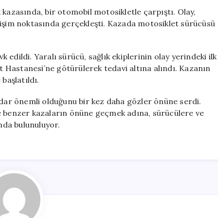
ve
 kazasında, bir otomobil motosikletle çarpıştı. Olay,
Motosiklet
sişim noktasında gerçekleşti. Kazada motosiklet sürücüsü
Çarpıştı,
1
Kişi
k edildi. Yaralı sürücü, sağlık ekiplerinin olay yerindeki ilk
Yaralandı
 Hastanesi’ne götürülerek tedavi altına alındı. Kazanın
için
başlatıldı.
adar önemli olduğunu bir kez daha gözler önüne serdi.
ve benzer kazaların önüne geçmek adına, sürücülere ve
ında bulunuluyor.