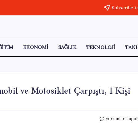
Subscribe t
ĞİTİM
EKONOMİ
SAĞLIK
TEKNOLOJİ
TANI
obil ve Motosiklet Çarpıştı, 1 Kişi
Tekirdağ’da
yorumlar kapal
Trafik
Kazası:
Otomobil