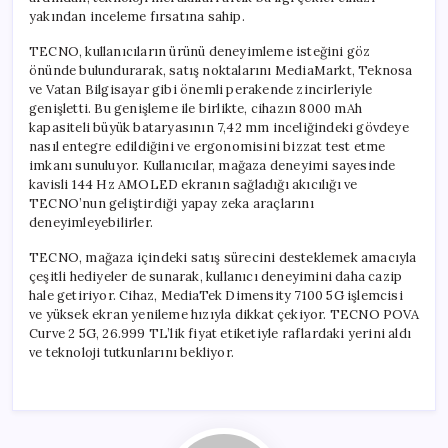
yakından inceleme fırsatına sahip.
TECNO, kullanıcıların ürünü deneyimleme isteğini göz
önünde bulundurarak, satış noktalarını MediaMarkt, Teknosa
ve Vatan Bilgisayar gibi önemli perakende zincirleriyle
genişletti. Bu genişleme ile birlikte, cihazın 8000 mAh
kapasiteli büyük bataryasının 7,42 mm inceliğindeki gövdeye
nasıl entegre edildiğini ve ergonomisini bizzat test etme
imkanı sunuluyor. Kullanıcılar, mağaza deneyimi sayesinde
kavisli 144 Hz AMOLED ekranın sağladığı akıcılığı ve
TECNO’nun geliştirdiği yapay zeka araçlarını
deneyimleyebilirler.
TECNO, mağaza içindeki satış sürecini desteklemek amacıyla
çeşitli hediyeler de sunarak, kullanıcı deneyimini daha cazip
hale getiriyor. Cihaz, MediaTek Dimensity 7100 5G işlemcisi
ve yüksek ekran yenileme hızıyla dikkat çekiyor. TECNO POVA
Curve 2 5G, 26.999 TL’lik fiyat etiketiyle raflardaki yerini aldı
ve teknoloji tutkunlarını bekliyor.