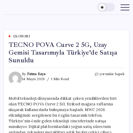
Skip
to
content
EKONOMI
TECNO POVA Curve 2 5G, Uzay
Gemisi Tasarımıyla Türkiye’de Satışa
Sunuldu
TECNO
By
Fatma Kaya
yorumlar kapalı
POVA
14 Mayıs 2026
1 Min Read
Curve
2
5G,
Mobil teknoloji dünyasında dikkat çeken yeniliklerden biri
Uzay
olan TECNO POVA Curve 2 5G, fiziksel mağaza raflarına
Gemisi
Tasarımıyla
ulaşarak kullanıcılarla buluşmaya başladı. MWC 2026
Türkiye’de
etkinliğinde sergilenen bu özgün tasarımlı telefon,
Satışa
Türkiye’nin önde gelen teknoloji zincirlerinde satışa
Sunuldu
sunuluyor. Dijital platformlardaki yoğun satış sürecinin
için
ardından, teknoloji meraklıları artık bu ilgi çekici cihazı