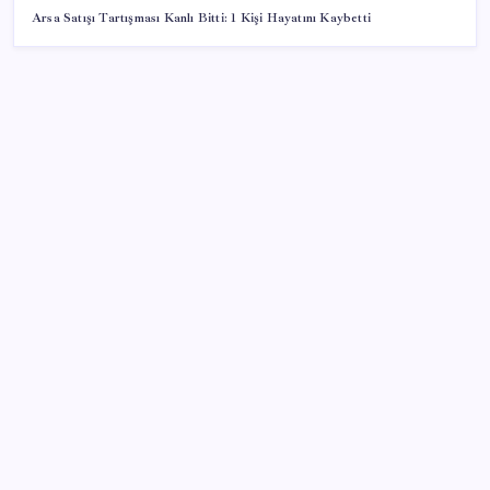
Arsa Satışı Tartışması Kanlı Bitti: 1 Kişi Hayatını Kaybetti
SON YAZILAR
ABD ile ticaret gerilimine rağmen artış: Çin malları
tüm dünyayı sarıyor
2026 YÖKDİL/2 ne zaman, saat kaçta? YÖKDİL/2
sınavı kaç dakika, kaç soru?
Yakıt sıkıntısı Rusya’ya 13 yıllık yasağı kaldırttı
İlana koyan hiç beklemiyor, alıcısı hazır: Bu 20
otomobil kapış kapış gidiyor