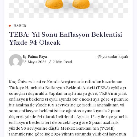
HABER
TEBA: Yıl Sonu Enflasyon Beklentisi
Yüzde 94 Olacak
TEBA:
By
Fatma Kaya
yorumlar kapalı
Yıl
22 Mayıs 2026
2 Min Read
Sonu
Enflasyon
Beklentisi
Koç Üniversitesi ve Konda Araştırma tarafından hazırlanan
Yüzde
Türkiye Hanehalkı Enflasyon Beklenti Anketi (TEBA) eylül ayı
94
Olacak
sonuçları duyuruldu. Yapılan araştırmaya göre, TEBA’nın yıllık
için
enflasyon beklentisi eylül ayında bir önceki aya göre 4 puanlık
bir azalma ile yüzde 109 seviyesine geriledi. Hanehalkının yıl
sonu enflasyon beklentisi ise ağustos ayına kıyasla 2 puan
düşerek yüzde 94 olarak belirlendi. Ayrıca, 12 ay ileriye yönelik
enflasyon beklentileri de önceki aya göre 5 puan azalarak
yüzde 96 seviyesine düştü. Merkez Bankası’nın (TCMB)
tahminlerine göre ise 2024 yılının sonunda yıllık enflasyonun