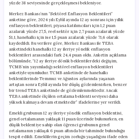
yüzde 38 seviyesinde gerçekleşmesi bekleniyor.
Merkez Bankası’nın “Sektörel Enflasyon Beklentileri”
anketine göre, 2024 yılı Eylül ayında 12 ay sonrası için yıllık
enflasyon beklentileri, piyasa katılımcıları için 1,2 puan
azalarak yüzde 27,5, reel sektör için 2,7 puan azalarak yüzde
51,1, hanehalkı için ise 1,5 puan azalarak yüzde 71,6 olarak
kaydedildi. Bu verilere göre, Merkez Bankası ile TEBA
anketindeki hanehalkı 12 ay ileriye yönelik enflasyon
beklentileri arasındaki fark 24,4 puan oldu. Anketin açıklama
bölümünde, “12 ay ileriye dönük beklentilerdeki değişim,
TCMB’nin yayımladığı sektörel enflasyon beklentileri
anketiyle uyumludur. TCMB anketinde de hanehalkı
beklentilerinde Temmuz ve Ağustos aylarında yaşanan
artıştan sonra Eylül ayında bir düşüş gözlemlenirken, benzer
bir trend TEBA anketinde de gözlemlenmektedir. Ancak
TEBA anketinde ölçülen ortalama beklenti seviyesi daha
yüksek kalmaya devam etmektedir” ifadelerine yer verildi.
Emekli grubunun 12 ay ileriye yönelik enflasyon beklentisi,
genel ortalamanın yaklaşık 11 puan üzerinde bulunurken, en
düşük beklentiye sahip olan öğrenci grubunun genel
ortalamanın yaklaşık 6 puan altında bir tahminde bulunduğu
tespit edildi. Emeklilerin geçim zorluğu yaşadığını ifade eden