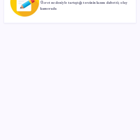
Ücret nedeniyle tartıştığı terzinin kızını dabetti; olay
kamerada
SON YAZILAR
ABD, İran bağlantılı kripto para borsasına yaptırım
uyguladı
Citi, üçüncü çeyrek petrol tahminini yükseltti
Android 17 bazı Galaxy modelleri için veda
güncellemesi olacak