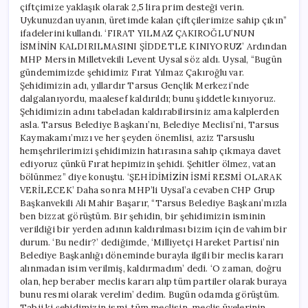
çiftçimize yaklaşık olarak 2,5 lira prim desteği verin.
Uykunuzdan uyanın, üretimde kalan çiftçilerimize sahip çıkın”
ifadelerini kullandı. ‘FIRAT YILMAZ ÇAKIROĞLU’NUN
İSMİNİN KALDIRILMASINI ŞİDDETLE KINIYORUZ’ Ardından
MHP Mersin Milletvekili Levent Uysal söz aldı. Uysal, “Bugün
gündemimizde şehidimiz Fırat Yılmaz Çakıroğlu var.
Şehidimizin adı, yıllardır Tarsus Gençlik Merkezi’nde
dalgalanıyordu, maalesef kaldırıldı; bunu şiddetle kınıyoruz.
Şehidimizin adını tabeladan kaldırabilirsiniz ama kalplerden
asla. Tarsus Belediye Başkanı’nı, Belediye Meclisi’ni, Tarsus
Kaymakamı’mızı ve her şeyden önemlisi, aziz Tarsuslu
hemşehrilerimizi şehidimizin hatırasına sahip çıkmaya davet
ediyoruz çünkü Fırat hepimizin şehidi. Şehitler ölmez, vatan
bölünmez” diye konuştu. ‘ŞEHİDİMİZİN İSMİ RESMİ OLARAK
VERİLECEK’ Daha sonra MHP’li Uysal’a cevaben CHP Grup
Başkanvekili Ali Mahir Başarır, “Tarsus Belediye Başkanı’mızla
ben bizzat görüştüm. Bir şehidin, bir şehidimizin isminin
verildiği bir yerden adının kaldırılması bizim için de vahim bir
durum. ‘Bu nedir?’ dediğimde, ‘Milliyetçi Hareket Partisi’nin
Belediye Başkanlığı döneminde burayla ilgili bir meclis kararı
alınmadan isim verilmiş, kaldırmadım’ dedi. ‘O zaman, doğru
olan, hep beraber meclis kararı alıp tüm partiler olarak buraya
bunu resmi olarak verelim’ dedim. Bugün odamda görüştüm.
Tabii ki şehidimizin ismi, tüm meclisin, meclis üyelerinin