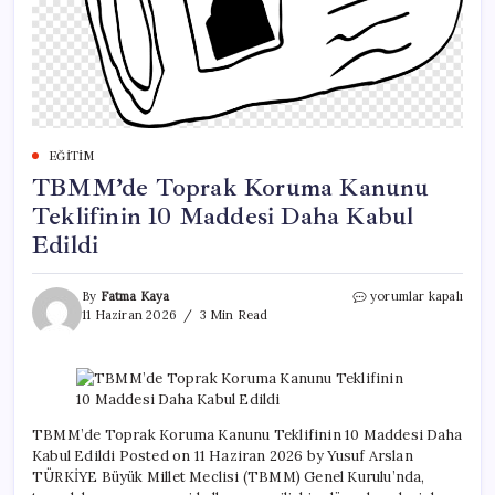
EĞITIM
TBMM’de Toprak Koruma Kanunu
Teklifinin 10 Maddesi Daha Kabul
Edildi
TBMM’de
By
Fatma Kaya
yorumlar kapalı
Toprak
11 Haziran 2026
3 Min Read
Koruma
Kanunu
Teklifinin
10
Maddesi
Daha
TBMM’de Toprak Koruma Kanunu Teklifinin 10 Maddesi Daha
Kabul
Kabul Edildi Posted on 11 Haziran 2026 by Yusuf Arslan
Edildi
TÜRKİYE Büyük Millet Meclisi (TBMM) Genel Kurulu’nda,
için