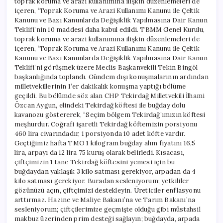
toprak koruma ve arazi kullanımına ilişkin düzenlemeleri de
içeren, ‘Toprak Koruma ve Arazi Kullanımı Kanunu ile Çeltik
Kanunu ve Bazı Kanunlarda Değişiklik Yapılmasına Dair Kanun
Teklifi’nin 10 maddesi daha kabul edildi. TBMM Genel Kurulu,
toprak koruma ve arazi kullanımına ilişkin düzenlemeleri de
içeren, ‘Toprak Koruma ve Arazi Kullanımı Kanunu ile Çeltik
Kanunu ve Bazı Kanunlarda Değişiklik Yapılmasına Dair Kanun
Teklifi’ni görüşmek üzere Meclis Başkanvekili Tekin Bingöl
başkanlığında toplandı. Gündem dışı konuşmalarının ardından
milletvekillerinin 1’er dakikalık konuşma yaptığı bölüme
geçildi. Bu bölümde söz alan CHP Tekirdağ Milletvekili İlhami
Özcan Aygun, elindeki Tekirdağ köftesi ile buğday dolu
kavanozu göstererek, “Seçim bölgem Tekirdağ’ımızın köftesi
meşhurdur. Coğrafi işaretli Tekirdağ köftemizin porsiyonu
460 lira civarındadır, 1 porsiyonda 10 adet köfte vardır.
Geçtiğimiz hafta TMO 1 kilogram buğday alım fiyatını 16,5
lira, arpayı da 12 lira 75 kuruş olarak belirledi. Kısacası,
çiftçimizin 1 tane Tekirdağ köftesini yemesi için bu
buğdaydan yaklaşık 3 kilo satması gerekiyor, arpadan da 4
kilo satması gerekiyor. Buradan sesleniyorum; yetkililer
gözünüzü açın, çiftçimizi destekleyin. Üreticiler enflasyonu
arttırmaz. Hazine ve Maliye Bakanı’na ve Tarım Bakanı’na
sesleniyorum; çiftçilerimize geçmişte olduğu gibi müstahsil
makbuz üzerinden prim desteği sağlayın; buğdayda, arpada