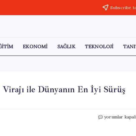
Subscribe t
ĞİTİM
EKONOMİ
SAĞLIK
TEKNOLOJİ
TANI
’ Virajı ile Dünyanın En İyi Sürüş
Sürücülerin
yorumlar kapal
Sınavı:
‘Saç
Tokası’