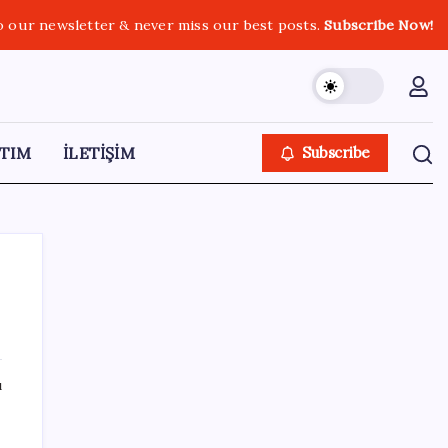
o our newsletter & never miss our best posts.
Subscribe Now!
TIM
İLETİŞİM
Subscribe
SON YAZILAR
ı
Meclis’e sunuldu… TBMM Başkanı Numan
Kurtulmuş’tan ‘çerçeve yasa’ açıklaması: