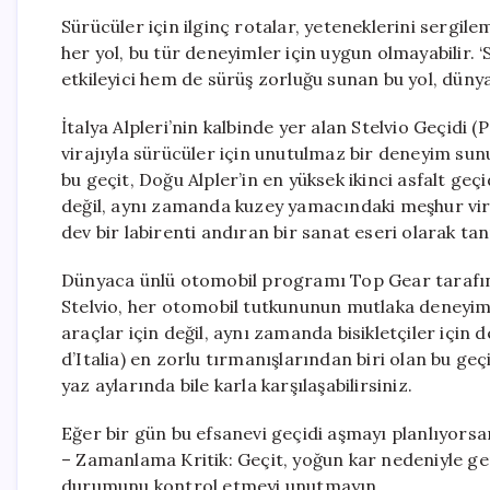
Sürücüler için ilginç rotalar, yeteneklerini sergil
her yol, bu tür deneyimler için uygun olmayabilir. ‘
etkileyici hem de sürüş zorluğu sunan bu yol, dünyan
İtalya Alpleri’nin kalbinde yer alan Stelvio Geçidi
virajıyla sürücüler için unutulmaz bir deneyim sun
bu geçit, Doğu Alpler’in en yüksek ikinci asfalt geçi
değil, aynı zamanda kuzey yamacındaki meşhur viraj
dev bir labirenti andıran bir sanat eseri olarak tan
Dünyaca ünlü otomobil programı Top Gear tarafında
Stelvio, her otomobil tutkununun mutlaka deneyiml
araçlar için değil, aynı zamanda bisikletçiler için de
d’Italia) en zorlu tırmanışlarından biri olan bu geç
yaz aylarında bile karla karşılaşabilirsiniz.
Eğer bir gün bu efsanevi geçidi aşmayı planlıyorsa
– Zamanlama Kritik: Geçit, yoğun kar nedeniyle gen
durumunu kontrol etmeyi unutmayın.