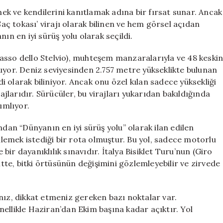
Virajı
emek ve kendilerini kanıtlamak adına bir fırsat sunar. Ancak
ile
Saç tokası’ virajı olarak bilinen ve hem görsel açıdan
Dünyanın
ın en iyi sürüş yolu olarak seçildi.
En
İyi
 (Passo dello Stelvio), muhteşem manzaralarıyla ve 48 keski
Sürüş
uyor. Deniz seviyesinden 2.757 metre yükseklikte bulunan
Yolu
di olarak biliniyor. Ancak onu özel kılan sadece yüksekliği
için
larıdır. Sürücüler, bu virajları yukarıdan bakıldığında
ımlıyor.
n “Dünyanın en iyi sürüş yolu” olarak ilan edilen
emek istediği bir rota olmuştur. Bu yol, sadece motorlu
 bir dayanıklılık sınavıdır. İtalya Bisiklet Turu’nun (Giro
itte, bitki örtüsünün değişimini gözlemleyebilir ve zirvede
nız, dikkat etmeniz gereken bazı noktalar var.
ellikle Haziran’dan Ekim başına kadar açıktır. Yol