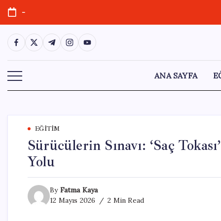
Skip
-
to
content
https://www.facebook.com/
https://twitter.com/
https://t.me/
https://www.instagram.com/
https://youtube.com/
ANA SAYFA
E
EĞITIM
Sürücülerin Sınavı: ‘Saç Tokası
Yolu
By
Fatma Kaya
12 Mayıs 2026
2 Min Read