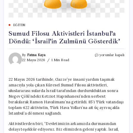
EĞITIM
Sumud Filosu Aktivistleri İstanbul’a
Döndü: ‘İsrail’in Zulmünü Gösterdik’
Sumud
By
Fatma Kaya
yorumlar kapalı
Filosu
22 Mayıs 2026
1 Min Read
Aktivistleri
İstanbul’a
Döndü:
22 Mayıs 2026 tarihinde, Gazze’ye insani yardım taşımak
‘İsrail’in
amacıyla yola çıkan Küresel Sumud Filosu aktivistleri,
Zulmünü
Gösterdik’
uluslararası sularda İsrail tarafından durdurulduktan sonra
için
Negev Çölü’ndeki Ketziot Hapishanesi’nden serbest
bırakılarak Ramon Havalimanı’na getirildi. 85’i Türk vatandaşı
toplam 422 aktivistin, Türk Hava Yolları’na ait üç ayrı uçakla
İstanbul’a dönmesi sağlandı.
Aktivistlerden biri, “Devletimizin arkamızda durmasından
dolayı teşekkür ediyoruz. Biz elimizden geleni yaptık. İsrail,