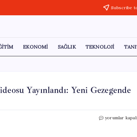
Subscribe t
ĞİTİM
EKONOMİ
SAĞLIK
TEKNOLOJİ
TANI
ideosu Yayınlandı: Yeni Gezegende
Subnautica
yorumlar kapal
2’nin
İlk
Oynanış