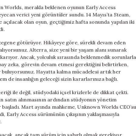
Videosu
own Worlds, merakla beklenen oyunun Early Access
Yayınlandı:
eyecan verici yeni görüntüler sundu. 14 Mayıs’ta Steam,
Yeni
açılacak olan oyun, geçtiğimiz hafta sonunda yapılan iki
Gezegende
di.
Hayatta
Kalma
zegene götürüyor. Hikâyeye göre, sürekli devam eden
Mücadelesi
lıyorsunuz. Alterra, size yeni bir yaşam alanı sunarak
için
ıkarıyor. Ancak, yolculuk sırasında beklenmedik sorunlarl
ay zeka, görevin devam etmesi gerektiğini belirtirken,
buluyorsunuz. Hayatta kalma mücadelesi artık her
m de insanlığın geleceği sizin kararlarınıza bağlı.
riği ile değil, stüdyodaki içsel krizlerle de dikkat çekti.
n satın alınmasının ardından stüdyonun yönetim
çler başladı. Mart ayında mahkeme, Unknown Worlds CEO’s
mdi, Early Access sürümünün çıkışının yaklaşmasıyla
.
acak, ancak tam sürüm için sabırlı olmak gerekiyor.