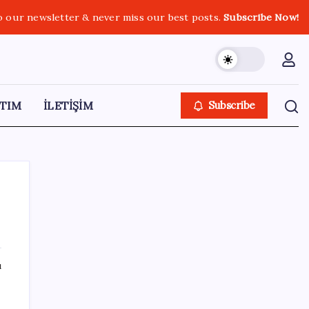
o our newsletter & never miss our best posts.
Subscribe Now!
TIM
İLETİŞİM
Subscribe
SON YAZILAR
ı
Yakıt sıkıntısı Rusya’ya 13 yıllık yasağı
kaldırttı