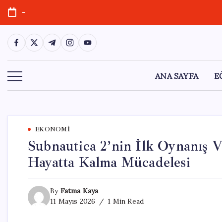
Skip
-
to
content
https://www.facebook.com/
https://twitter.com/
https://t.me/
https://www.instagram.com/
https://youtube.com/
ANA SAYFA
E
EKONOMI
Subnautica 2’nin İlk Oynanış V
Hayatta Kalma Mücadelesi
By
Fatma Kaya
11 Mayıs 2026
1 Min Read