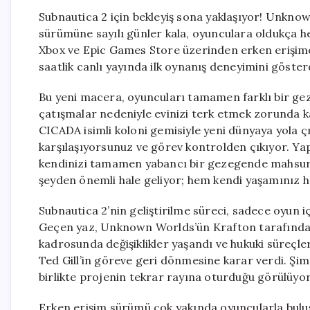
Subnautica 2 için bekleyiş sona yaklaşıyor! Unkn
sürümüne sayılı günler kala, oyunculara oldukça h
Xbox ve Epic Games Store üzerinden erken erişime 
saatlik canlı yayında ilk oynanış deneyimini göster
Bu yeni macera, oyuncuları tamamen farklı bir ge
çatışmalar nedeniyle evinizi terk etmek zorunda ka
CICADA isimli koloni gemisiyle yeni dünyaya yola ç
karşılaşıyorsunuz ve görev kontrolden çıkıyor. Yap
kendinizi tamamen yabancı bir gezegende mahsur 
şeyden önemli hale geliyor; hem kendi yaşamınız he
Subnautica 2’nin geliştirilme süreci, sadece oyun içe
Geçen yaz, Unknown Worlds’ün Krafton tarafında
kadrosunda değişiklikler yaşandı ve hukuki süre
Ted Gill’in göreve geri dönmesine karar verdi. Şi
birlikte projenin tekrar rayına oturduğu görülüyor
Erken erişim sürümü çok yakında oyuncularla buluş