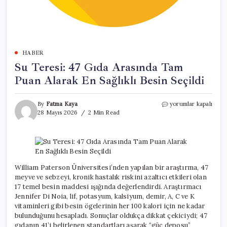
HABER
Su Teresi: 47 Gıda Arasında Tam
Puan Alarak En Sağlıklı Besin Seçildi
Su
By
Fatma Kaya
yorumlar kapalı
Teresi:
28 Mayıs 2026
2 Min Read
47
Gıda
Arasında
Tam
Puan
Alarak
William Paterson Üniversitesi’nden yapılan bir araştırma, 47
En
meyve ve sebzeyi, kronik hastalık riskini azaltıcı etkileri olan
Sağlıklı
17 temel besin maddesi ışığında değerlendirdi. Araştırmacı
Besin
Jennifer Di Noia, lif, potasyum, kalsiyum, demir, A, C ve K
Seçildi
vitaminleri gibi besin ögelerinin her 100 kalori için ne kadar
için
bulunduğunu hesapladı. Sonuçlar oldukça dikkat çekiciydi; 47
gıdanın 41’i belirlenen standartları aşarak “güç deposu”