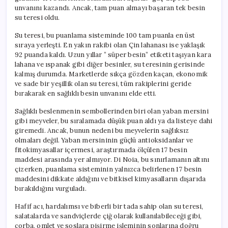
unvanını kazandı. Ancak, tam puan almayı başaran tek besin
su teresi oldu.
Su teresi, bu puanlama sisteminde 100 tam puanla en üst
sıraya yerleşti. En yakın rakibi olan Çin lahanası ise yaklaşık
92 puanda kaldı. Uzun yıllar ” süper besin” etiketi taşıyan kara
lahana ve ıspanak gibi diğer besinler, su teresinin gerisinde
kalmış durumda. Marketlerde sıkça gözden kaçan, ekonomik
ve sade bir yeşillik olan su teresi, tüm rakiplerini geride
bırakarak en sağlıklı besin unvanını elde etti.
Sağlıklı beslenmenin sembollerinden biri olan yaban mersini
gibi meyveler, bu sıralamada düşük puan aldı ya da listeye dahi
giremedi. Ancak, bunun nedeni bu meyvelerin sağlıksız
olmaları değil. Yaban mersininin güçlü antioksidanlar ve
fitokimyasallar içermesi, araştırmada ölçülen 17 besin
maddesi arasında yer almıyor. Di Noia, bu sınırlamanın altını
çizerken, puanlama sisteminin yalnızca belirlenen 17 besin
maddesini dikkate aldığını ve bitkisel kimyasalların dışarıda
bırakıldığını vurguladı.
Hafif acı, hardalımsı ve biberli bir tada sahip olan su teresi,
salatalarda ve sandviçlerde çiğ olarak kullanılabileceği gibi,
çorba, omlet ve soslara pişirme işleminin sonlarına doğru