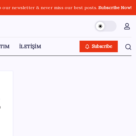
o our newsletter & never miss our best posts.
Subscribe Now!
TIM
İLETİŞİM
Subscribe
ı
SON YAZILAR
Honor Magic V6 Türkiye’de: İşte Fiyatı ve
Özellikleri