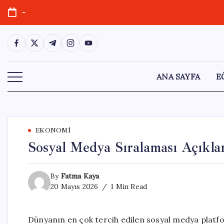
Skip
-
to
content
https://www.facebook.com/
https://twitter.com/
https://t.me/
https://www.instagram.com/
https://youtube.com/
ANA SAYFA
E
EKONOMI
Sosyal Medya Sıralaması Açıkla
By
Fatma Kaya
20 Mayıs 2026
1 Min Read
Dünyanın en çok tercih edilen sosyal medya platfo