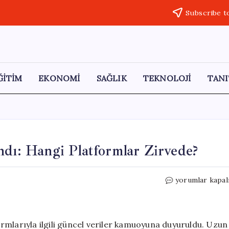
Subscribe t
ĞİTİM
EKONOMİ
SAĞLIK
TEKNOLOJİ
TANI
ndı: Hangi Platformlar Zirvede?
Sosyal
yorumlar kapal
Medya
Sıralaması
Açıklandı:
Hangi
rmlarıyla ilgili güncel veriler kamuoyuna duyuruldu. Uzun