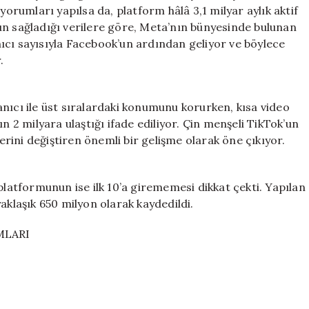
Platformlar
yorumları yapılsa da, platform hâlâ 3,1 milyar aylık aktif
Zirvede?
ce’un sağladığı verilere göre, Meta’nın bünyesinde bulunan
için
ıcı sayısıyla Facebook’un ardından geliyor ve böylece
.
nıcı ile üst sıralardaki konumunu korurken, kısa video
n 2 milyara ulaştığı ifade ediliyor. Çin menşeli TikTok’un
lerini değiştiren önemli bir gelişme olarak öne çıkıyor.
platformunun ise ilk 10’a girememesi dikkat çekti. Yapılan
aklaşık 650 milyon olarak kaydedildi.
MLARI