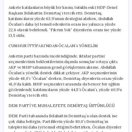
Ankete katılanların büyük bir kısmı, tutuklu eski HDP Genel
Başkanı Selahattin Demirtaş’ı tercih etti. Demirtaş,
katılımcıların yüzde 63,9’unun desteğini alırken, Abdullah
Öcalan’ı daha iyi temsil edenlerin oranı ise yalnızca yüzde
22,6 olarak belirlendi. “Fikrim Yok” diyenlerin oranı ise yüzde
13,5 oldu.
CUMHUR İTTİFAKI’NDAN ÖCALAN’A YÖNELİM
Anketin parti bazında incelendiğinde, iktidar partisi
seçmenlerinin beklentilerinin dışında sonuçlar ortaya çıktı.
AKP ve MHP tabanının genel görüşlerinin aksine, Abdullah
Öcalan’a yönelik destek dikkat çekiyor. AKP seçmenlerinin
yüzde 48,0’ı “Öcalan” derken, Demirtaş diyenlerin oranı yüzde
41,0’da kaldı. MHP seçmenleri arasında da benzer bir eğilim
gözlemlendi; katılımcıların yüzde 44,5’i Öcalan’ı, yüzde 40,9’u
Demirtaş’ı tercih etti.
DEM PARTİ VE MUHALEFETE DEMİRTAŞ ÜSTÜNLÜĞÜ
DEM Parti tabanında Selahattin Demirtaş’a olan destek ise
çok daha belirgin. Partililerin yüzde 80,0’ı Demirtaş’ın
taleplerini daha iyi temsil ettiğini belirtirken, Öcalan diyenler