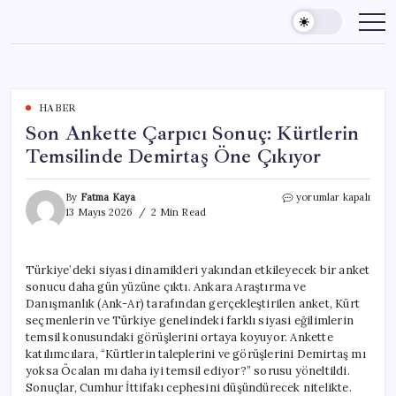
Skip
to
content
HABER
Son Ankette Çarpıcı Sonuç: Kürtlerin
Temsilinde Demirtaş Öne Çıkıyor
Son
By
Fatma Kaya
yorumlar kapalı
Ankette
13 Mayıs 2026
2 Min Read
Çarpıcı
Sonuç:
Kürtlerin
Türkiye’deki siyasi dinamikleri yakından etkileyecek bir anket
Temsilinde
sonucu daha gün yüzüne çıktı. Ankara Araştırma ve
Demirtaş
Öne
Danışmanlık (Ank-Ar) tarafından gerçekleştirilen anket, Kürt
Çıkıyor
seçmenlerin ve Türkiye genelindeki farklı siyasi eğilimlerin
için
temsil konusundaki görüşlerini ortaya koyuyor. Ankette
katılımcılara, “Kürtlerin taleplerini ve görüşlerini Demirtaş mı
yoksa Öcalan mı daha iyi temsil ediyor?” sorusu yöneltildi.
Sonuçlar, Cumhur İttifakı cephesini düşündürecek nitelikte.