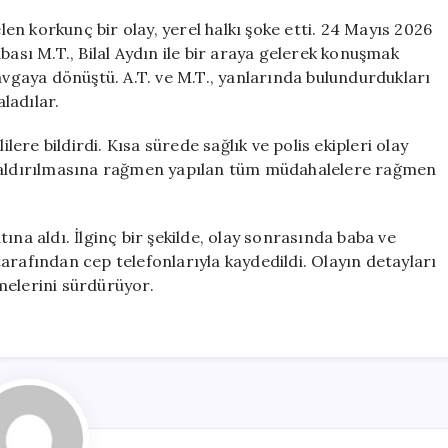
Kaçış
n korkunç bir olay, yerel halkı şoke etti. 24 Mayıs 2026
Anı
bası M.T., Bilal Aydın ile bir araya gelerek konuşmak
Kamerada
avgaya dönüştü. A.T. ve M.T., yanlarında bulundurdukları
için
aladılar.
re bildirdi. Kısa sürede sağlık ve polis ekipleri olay
 kaldırılmasına rağmen yapılan tüm müdahalelere rağmen
ltına aldı. İlginç bir şekilde, olay sonrasında baba ve
arafından cep telefonlarıyla kaydedildi. Olayın detayları
emelerini sürdürüyor.