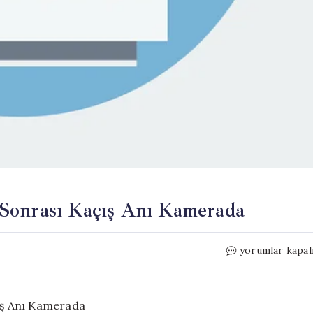
Sonrası Kaçış Anı Kamerada
Sokakta
yorumlar kapal
Kan
Döküldü:
Cinayet
Sonrası