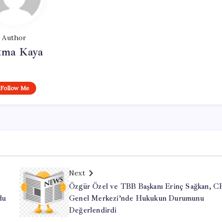
Author
tma Kaya
Follow Me
Next
Özgür Özel ve TBB Başkanı Erinç Sağkan, 
du
Genel Merkezi’nde Hukukun Durumunu
Değerlendirdi