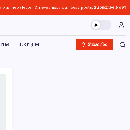
o our newsletter & never miss our best posts.
Subscribe Now!
TIM
İLETİŞİM
Subscribe
SON YAZILAR
Honor Magic V6 Türkiye’de: İşte Fiyatı ve
Özellikleri