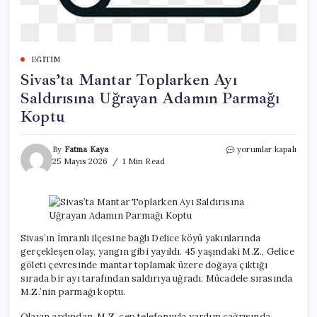
EĞITIM
Sivas’ta Mantar Toplarken Ayı
Saldırısına Uğrayan Adamın Parmağı
Koptu
Sivas’ta
By
Fatma Kaya
yorumlar kapalı
Mantar
25 Mayıs 2026
1 Min Read
Toplarken
Ayı
Saldırısına
Uğrayan
Adamın
Parmağı
Sivas’ın İmranlı ilçesine bağlı Delice köyü yakınlarında
Koptu
gerçekleşen olay, yangın gibi yayıldı. 45 yaşındaki M.Z., Gelice
için
göleti çevresinde mantar toplamak üzere doğaya çıktığı
sırada bir ayı tarafından saldırıya uğradı. Mücadele sırasında
M.Z.’nin parmağı koptu.
Olayın ardından, M.Z. cep telefonuyla yardım çağrısında