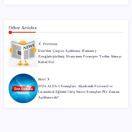
Other Articles
Previous
İran’dan Çarpıcı Açıklama: Hamaney
Zenginleştirilmiş Uranyumu Prensipte Teslim Almayı
Kabul Etti
Next
2026 ALES/1 Sonuçları: Akademik Personel ve
Lisansüstü Eğitimi Giriş Sınavı Sonuçları Ne Zaman
Açıklanacak?