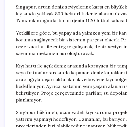
Singapur, artan deniz seviyelerine karşı en büyük k
kıyısında yaklaşık 800 hektarlık deniz alanını devas
Tamamlandığında, bu projenin 1120 futbol sahası 
Yetkililere göre, bu yapay ada yalnızca yeni bir ka
koruma sağlayacak bir sistemin parçası olacak. Pro
rezervuarları ile entegre çalışarak, deniz seviyesini
savunma mekanizması oluşturacak.
Kıyı hattı ile açık deniz arasında koruyucu bir tam
veya fırtınalar sırasında kapanan deniz kapakları i
aracılığıyla dışarı aktarılacak ve böylece kıyı böl
hedefleniyor. Ayrıca, sistemin yeni yaşam alanları v
belirtiliyor. Proje çerçevesinde parklar, su depolam
planlanıyor.
Singapur hükümeti, uzun vadeli kıyı koruma projele
yatırım yapmayı hedefliyor. Uzmanlar, bu bariyer a
projelerinden biri olabileceğine inanıyor. Mühendi