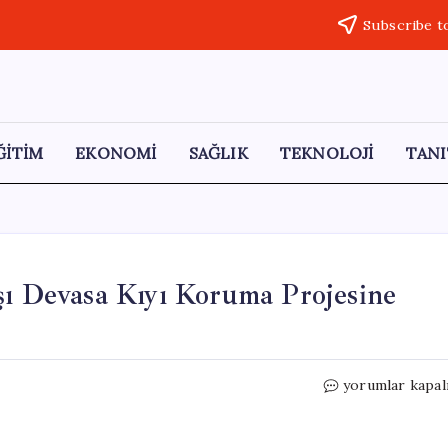
Subscribe t
ĞİTİM
EKONOMİ
SAĞLIK
TEKNOLOJİ
TANI
şı Devasa Kıyı Koruma Projesine
Singapur,
yorumlar kapal
Deniz
Seviyesine
Karşı