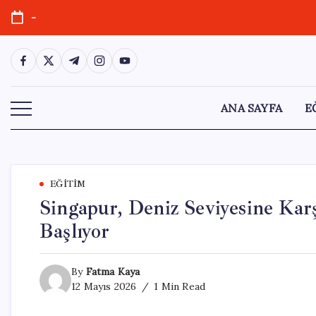
Skip
-
to
content
https://www.facebook.com/
https://twitter.com/
https://t.me/
https://www.instagram.com/
https://youtube.com/
ANA SAYFA
E
EĞITIM
Singapur, Deniz Seviyesine Kar
Başlıyor
By
Fatma Kaya
12 Mayıs 2026
1 Min Read