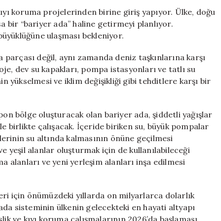
Devasa
ıyı koruma projelerinden birine giriş yapıyor. Ülke, doğu
Kıyı
a bir “bariyer ada” haline getirmeyi planlıyor.
Koruma
büyüklüğüne ulaşması bekleniyor.
Projesine
Başlıyor
ra parçası değil, aynı zamanda deniz taşkınlarına karşı
için
je, dev su kapakları, pompa istasyonları ve tatlı su
n yükselmesi ve iklim değişikliği gibi tehditlere karşı bir
pon bölge oluşturacak olan bariyer ada, şiddetli yağışlar
le birlikte çalışacak. İçeride biriken su, büyük pompalar
gelerinin su altında kalmasının önüne geçilmesi
e yeşil alanlar oluşturmak için de kullanılabileceği
a alanları ve yeni yerleşim alanları inşa edilmesi
ri için önümüzdeki yıllarda on milyarlarca dolarlık
da sisteminin ülkenin gelecekteki en hayati altyapı
slik ve kıyı koruma çalışmalarının 2026’da başlaması