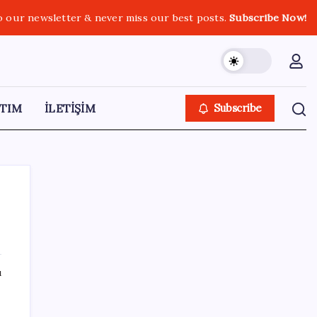
o our newsletter & never miss our best posts.
Subscribe Now!
TIM
İLETİŞİM
Subscribe
SON YAZILAR
ı
Android 17 bazı Galaxy modelleri için veda
güncellemesi olacak